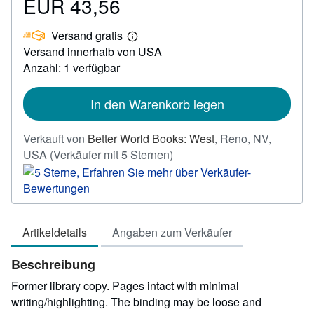
EUR 43,56
Preis
EUR
Versand gratis
43,56
Weitere
Versand innerhalb von USA
Informationen
zu
Anzahl: 1 verfügbar
Versandkosten
In den Warenkorb legen
Verkauft von
Better World Books: West
,
Reno, NV,
Verkäuferbewertung
USA
(Verkäufer mit 5 Sternen)
5
von
5
Sternen
Artikeldetails
Angaben zum Verkäufer
Beschreibung
Former library copy. Pages intact with minimal
writing/highlighting. The binding may be loose and