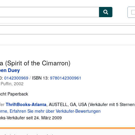
lerstücke
Verkäufer
Verkäufer werden
a (Spirit of the Cimarron)
een Duey
0:
0142300969
/
ISBN 13:
9780142300961
:
Puffin, 2002
cht
Paperback
fer
ThriftBooks-Atlanta
,
AUSTELL, GA, USA
(Verkäufer mit 5 Sternen
ks-Verkäufer seit 24. März 2009