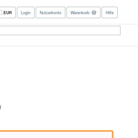
EUR
Login
Nutzerkonto
Warenkorb
Hilfe
Seite
der
Einkaufseinstellungen.
Verkäuferbewertung
)
5
von
5
Sternen