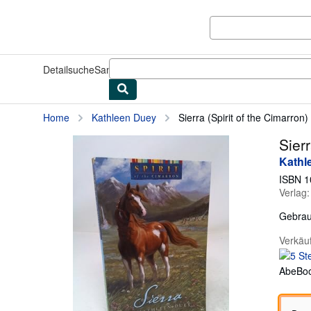
Zum Hauptinhalt
AbeBooks.de
Detailsuche
Sammlungen
Antiquarische Bücher
Kunst & Samm
Home
Kathleen Duey
Sierra (Spirit of the Cimarron)
Sierr
Kathl
ISBN 1
Verlag
Gebrau
Verkäu
AbeBoo