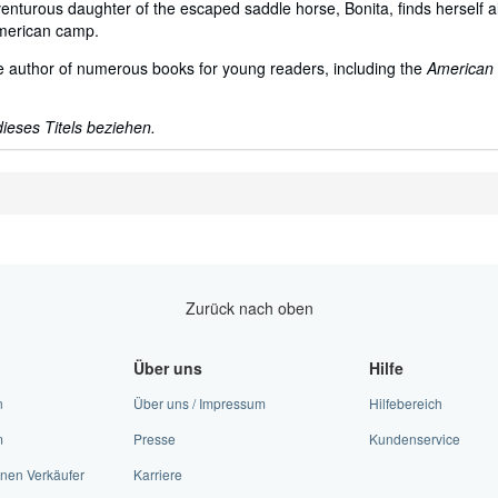
venturous daughter of the escaped saddle horse, Bonita, finds herself 
 American camp.
e author of numerous books for young readers, including the
American 
ieses Titels beziehen.
Zurück nach oben
Über uns
Hilfe
n
Über uns / Impressum
Hilfebereich
m
Presse
Kundenservice
nen Verkäufer
Karriere