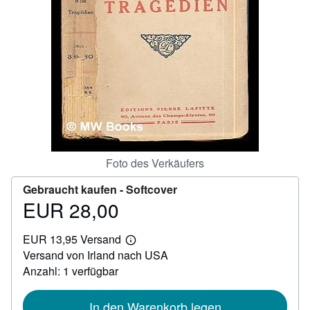
SCHLIESSEN
Foto des Verkäufers
Gebraucht kaufen -
Softcover
EUR 28,00
Preis
EUR
EUR 13,95 Versand
28,00
Weitere
Versand von Irland nach USA
Informationen
zu
Anzahl: 1 verfügbar
Versandkosten
In den Warenkorb legen