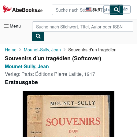
Zum Hauptinhalt
AbeBooks.de
EUR
Login
Seite
der
Einkaufseinstellungen.
Menü
Nutzerkonto
Home
Mounet-Sully, Jean
Souvenirs d'un tragédien
Souvenirs d'un tragédien (Softcover)
Meine Bestellungen
Mounet-Sully, Jean
Detailsuche
Verlag:
Paris: Éditions Pierre Lafitte, 1917
Erstausgabe
Sammlungen
Antiquarische Bücher
Kunst & Sammlerstücke
Verkäufer
Verkäufer werden
Hilfe