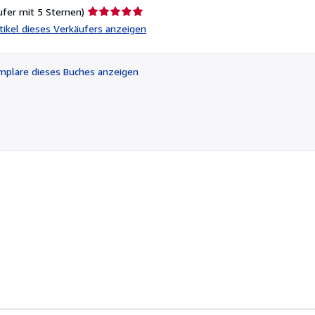
Verkäuferbewertung
ufer mit 5 Sternen)
5
rtikel dieses Verkäufers anzeigen
von
5
Sternen
plare dieses Buches anzeigen