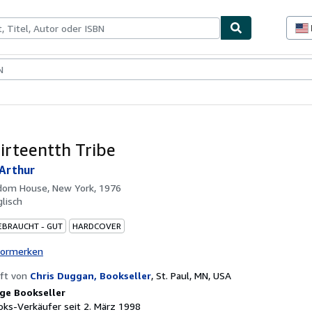
lerstücke
Verkäufer
Verkäufer werden
irteentth Tribe
 Arthur
dom House, New York, 1976
glisch
EBRAUCHT - GUT
HARDCOVER
vormerken
ft von
Chris Duggan, Bookseller
,
St. Paul, MN, USA
ge Bookseller
ks-Verkäufer seit 2. März 1998