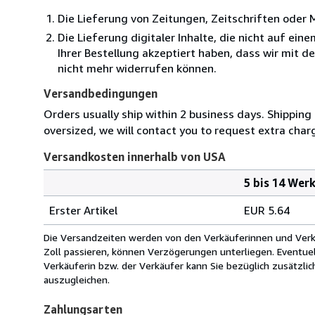
Die Lieferung von Zeitungen, Zeitschriften ode
Die Lieferung digitaler Inhalte, die nicht auf ei
Ihrer Bestellung akzeptiert haben, dass wir mit 
nicht mehr widerrufen können.
Versandbedingungen
Orders usually ship within 2 business days. Shipping 
oversized, we will contact you to request extra char
Versandkosten innerhalb von USA
5 bis 14 Wer
Bestellmenge
Versandkosten
Erster Artikel
EUR 5.64
innerhalb
von
Die Versandzeiten werden von den Verkäuferinnen und Verkäu
USA
Zoll passieren, können Verzögerungen unterliegen. Eventue
Verkäuferin bzw. der Verkäufer kann Sie bezüglich zusätzli
auszugleichen.
Zahlungsarten