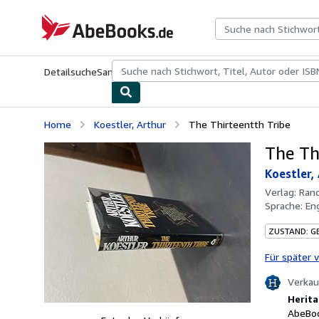
Zum Hauptinhalt
AbeBooks.de
Detailsuche
Sammlungen
Antiquarische Bücher
Kunst & Samm
Home
Koestler, Arthur
The Thirteentth Tribe
The Th
Koestler,
Verlag:
Ran
Sprache:
En
ZUSTAND: G
Für später 
Verkau
Herita
AbeBoo