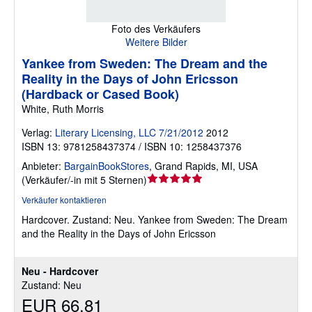
Foto des Verkäufers
Weitere Bilder
Yankee from Sweden: The Dream and the
Reality in the Days of John Ericsson
(Hardback or Cased Book)
White, Ruth Morris
Verlag:
Literary Licensing, LLC 7/21/2012
2012
ISBN 13: 9781258437374 / ISBN 10: 1258437376
Anbieter:
BargainBookStores
,
Grand Rapids, MI, USA
Verkäuferbewertung
(
Verkäufer/-in mit 5 Sternen
)
5
Verkäufer kontaktieren
von
Hardcover.
Zustand: Neu.
Yankee from Sweden: The Dream
5
and the Reality in the Days of John Ericsson
Sternen
Neu - Hardcover
Zustand: Neu
EUR 66,81