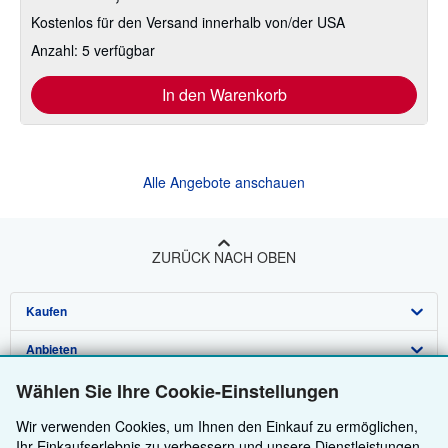
Kostenlos für den Versand innerhalb von/der USA
Anzahl: 5 verfügbar
In den Warenkorb
Alle Angebote anschauen
ZURÜCK NACH OBEN
Kaufen
Anbieten
Detailsuche
Über uns
Wählen Sie Ihre Cookie-Einstellungen
Sammlungen
Verkäufer werden
Hilfe
Wir verwenden Cookies, um Ihnen den Einkauf zu ermöglichen,
Nutzerkonto
Partnerprogramm
Über uns / Impressum
Ihr Einkaufserlebnis zu verbessern und unsere Dienstleistungen