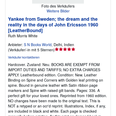
Foto des Verkäufers
Weitere Bilder
Yankee from Sweden; the dream and the
reality in the days of John Ericsson 1960
[LeatherBound]
Ruth Morris White
Anbieter:
S N Books World
,
Delhi, Indien
Verkäuferbewertung
(
Verkäufer/-in mit 5 Sternen
)
5
Verkäufer kontaktieren
von
Hardcover.
Zustand: Neu.
BOOKS ARE EXEMPT FROM
5
IMPORT DUTIES AND TARIFFS; NO EXTRA CHARGES
Sternen
APPLY. Leatherbound edition. Condition: New. Leather
Binding on Spine and Corners with Golden leaf printing on
spine. Bound in genuine leather with Satin ribbon page
markers and Spine with raised gilt bands. Pages: 336. A
perfect gift for your loved ones. Reprinted from 1960 edition.
NO changes have been made to the original text. This is
NOT a retyped or an ocr'd reprint. Illustrations, Index, if any,
are included in black and white. Each page is checked