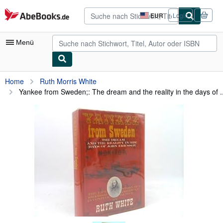
Zum Hauptinhalt
AbeBooks.de
EUR
Login
Seite
der
Einkaufseinstellungen.
Menü
Nutzerkonto
Home
Ruth Morris White
Yankee from Sweden;: The dream and the reality in the days of ..
Meine Bestellungen
Detailsuche
Sammlungen
Antiquarische Bücher
Kunst & Sammlerstücke
Verkäufer
Verkäufer werden
Hilfe