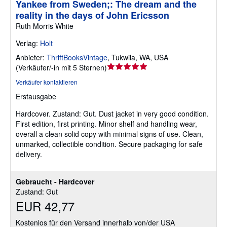
Yankee from Sweden;: The dream and the
reality in the days of John Ericsson
Ruth Morris White
Verlag:
Holt
Anbieter:
ThriftBooksVintage
,
Tukwila, WA, USA
Verkäuferbewertung
(
Verkäufer/-in mit 5 Sternen
)
5
Verkäufer kontaktieren
von
Erstausgabe
5
Sternen
Hardcover.
Zustand: Gut.
Dust jacket in very good condition.
First edition, first printing. Minor shelf and handling wear,
overall a clean solid copy with minimal signs of use. Clean,
unmarked, collectible condition. Secure packaging for safe
delivery.
Gebraucht - Hardcover
Zustand: Gut
EUR 42,77
Kostenlos für den Versand innerhalb von/der USA