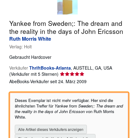
SCHLIESSEN
Yankee from Sweden;: The dream and
the reality in the days of John Ericsson
Ruth Morris White
Verlag:
Holt
Gebraucht
Hardcover
Verkäufer
ThriftBooks-Atlanta
,
AUSTELL, GA, USA
Verkäuferbewertung
(Verkäufer mit 5 Sternen)
5
AbeBooks-Verkäufer seit 24. März 2009
von
5
Sternen
Dieses Exemplar ist nicht mehr verfügbar. Hier sind die
ähnlichsten Treffer für
Yankee from Sweden;: The dream and
the reality in the days of John Ericsson
von Ruth Morris
White.
Alle Artikel dieses Verkäufers anzeigen