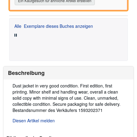
Ein Kaufgesuch für ähnliche Artikel erstellen
Alle
Exemplare dieses Buches anzeigen
Beschreibung
Beschreibung:
Dust jacket in very good condition. First edition, first
printing. Minor shelf and handling wear, overall a clean
solid copy with minimal signs of use. Clean, unmarked,
collectible condition. Secure packaging for safe delivery.
Bestandsnummer des Verkäufers 1593202371
Diesen Artikel melden