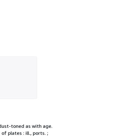
dust-toned as with age.
 plates : ill., ports. ;