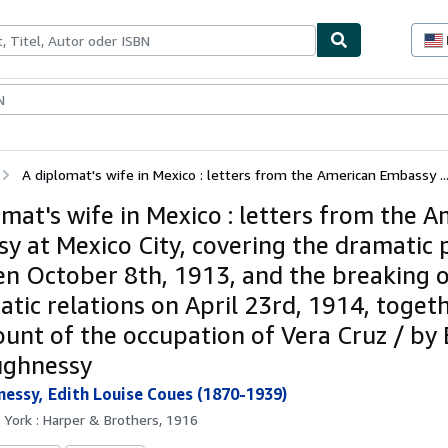
lerstücke
Verkäufer
Verkäufer werden
A diplomat's wife in Mexico : letters from the American Embassy ..
omat's wife in Mexico : letters from the 
y at Mexico City, covering the dramatic 
n October 8th, 1913, and the breaking o
atic relations on April 23rd, 1914, toget
ount of the occupation of Vera Cruz / by 
ughnessy
essy, Edith Louise Coues (1870-1939)
York : Harper & Brothers, 1916