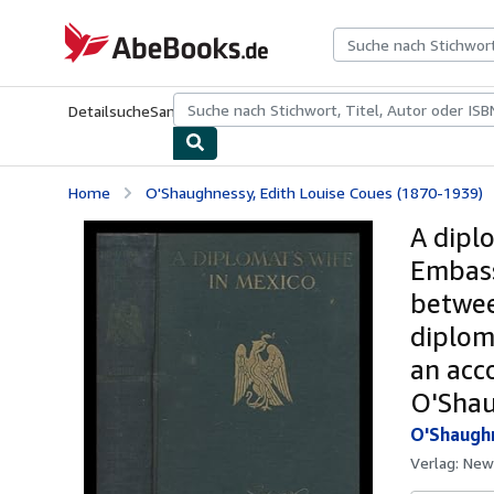
Zum Hauptinhalt
AbeBooks.de
Detailsuche
Sammlungen
Antiquarische Bücher
Kunst & Samm
Home
O'Shaughnessy, Edith Louise Coues (1870-1939)
A dipl
Embass
betwee
diplom
an acc
O'Sha
O'Shaughn
Verlag:
New 