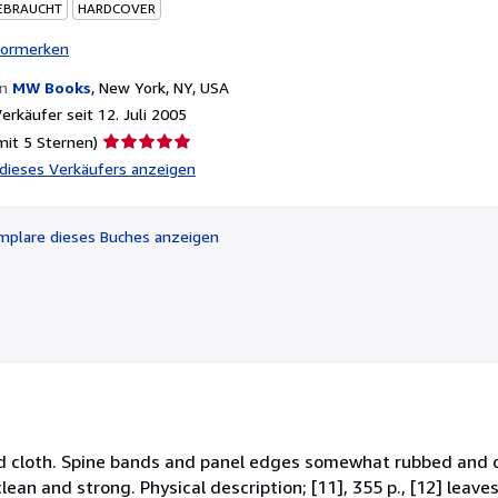
EBRAUCHT
HARDCOVER
vormerken
on
MW Books
,
New York, NY, USA
rkäufer seit 12. Juli 2005
Verkäuferbewertung
mit 5 Sternen)
5
l dieses Verkäufers anzeigen
von
5
Sternen
plare dieses Buches anzeigen
ted cloth. Spine bands and panel edges somewhat rubbed and 
an and strong. Physical description; [11], 355 p., [12] leaves of