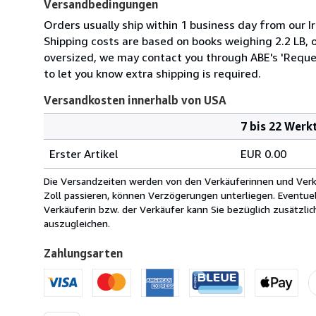
Versandbedingungen
Orders usually ship within 1 business day from our Ir
Shipping costs are based on books weighing 2.2 LB, or
oversized, we may contact you through ABE's 'Reques
to let you know extra shipping is required.
Versandkosten innerhalb von USA
7 bis 22 Werk
Bestellmenge
Versandkosten
Erster Artikel
EUR 0.00
innerhalb
von
Die Versandzeiten werden von den Verkäuferinnen und Verkäu
USA
Zoll passieren, können Verzögerungen unterliegen. Eventue
Verkäuferin bzw. der Verkäufer kann Sie bezüglich zusätzli
auszugleichen.
Zahlungsarten