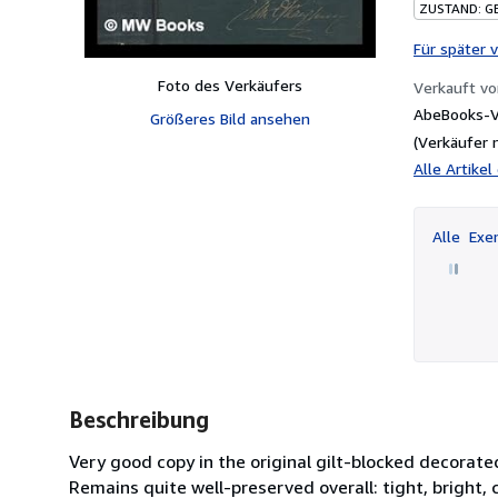
ZUSTAND: G
Für später 
Foto des Verkäufers
Verkauft v
AbeBooks-Ve
Größeres Bild ansehen
(Verkäufer 
Alle Artike
Alle
Exem
Beschreibung
Very good copy in the original gilt-blocked decora
Remains quite well-preserved overall: tight, bright, cle