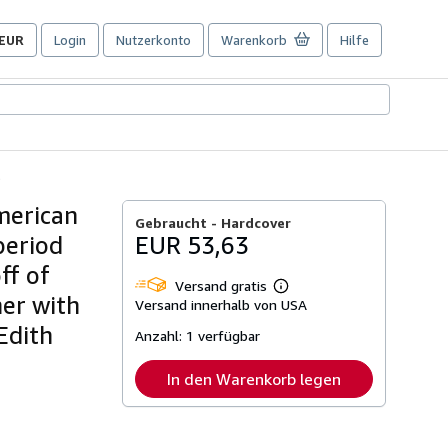
EUR
Login
Nutzerkonto
Warenkorb
Hilfe
Seite
der
Einkaufseinstellungen.
.
American
Gebraucht -
Hardcover
period
EUR 53,63
ff of
Versand gratis
Weitere
her with
Versand innerhalb von USA
Informationen
zu
Edith
Anzahl:
1 verfügbar
Versandkosten
In den Warenkorb legen