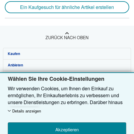
Ein Kaufgesuch für ähnliche Artikel erstellen
ZURÜCK NACH OBEN
Kaufen
Anbieten
Detailsuche
Über uns
Sammlungen
Verkäufer werden
Wählen Sie Ihre Cookie-Einstellungen
Wir verwenden Cookies, um Ihnen den Einkauf zu
Hilfe
Nutzerkonto
Partnerprogramm
Über uns / Impressum
ermöglichen, Ihr Einkaufserlebnis zu verbessern und
Weitere AbeBooks Unternehmen
Meine Bestellungen
Empfehlen Sie einen Verkäufer
Presse
Hilfebereich
unsere Dienstleistungen zu erbringen. Darüber hinaus
verwenden wir Cookies, um nachzuvollziehen, wie
AbeBooks folgen
Warenkorb
Karriere
Kundenservice
AbeBooks.com
Details anzeigen
Kunden unsere Dienste nutzen (z. B. durch die
Erfassung von Website-Besuchen), sodass wir
Datenschutzerklärung
AbeBooks.co.uk
Optimierungen vornehmen können. Sofern Sie
Akzeptieren
Cookie-Einstellungen
AbeBooks.fr