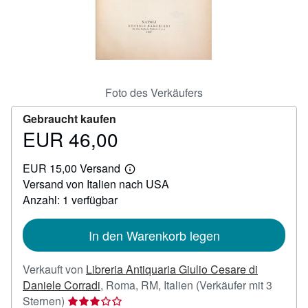
SCHLIESSEN
Foto des Verkäufers
Gebraucht kaufen
EUR 46,00
Preis
EUR
EUR 15,00 Versand
46,00
Weitere
Versand von Italien nach USA
Informationen
zu
Anzahl: 1 verfügbar
Versandkosten
In den Warenkorb legen
Verkauft von
Libreria Antiquaria Giulio Cesare di
Daniele Corradi
,
Roma, RM, Italien
(Verkäufer mit 3
Verkäuferbewertung
Sternen)