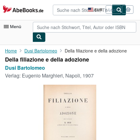
Zum Hauptinhalt
AbeBooks.de
EUR
Login
Seite
der
Einkaufseinstellungen.
Menü
Nutzerkonto
Home
Dusi Bartolomeo
Della filiazione e della adozione
Della filiazione e della adozione
Meine Bestellungen
Dusi Bartolomeo
Detailsuche
Verlag:
Eugenio Marghieri, Napoli, 1907
Sammlungen
Antiquarische Bücher
Kunst & Sammlerstücke
Verkäufer
Verkäufer werden
Hilfe