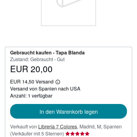
SCHLIESSEN
Gebraucht kaufen -
Tapa Blanda
Zustand: Gebraucht - Gut
EUR 20,00
Preis
EUR
EUR 14,50 Versand
20,00
Weitere
Versand von Spanien nach USA
Informationen
zu
Anzahl: 1 verfügbar
Versandkosten
In den Warenkorb legen
Verkauft von
Librería 7 Colores
,
Madrid, M, Spanien
Verkäuferbewertung
(Verkäufer mit 5 Sternen)