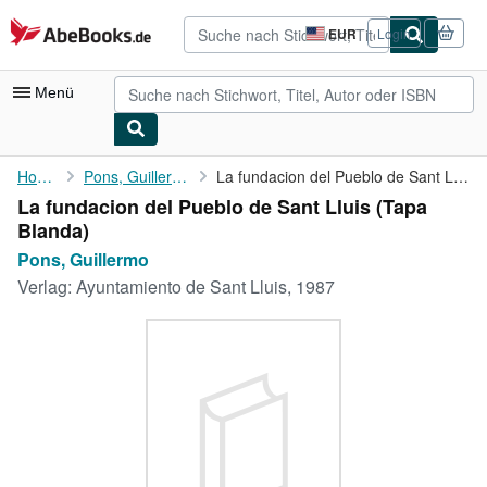
Zum Hauptinhalt
AbeBooks.de
EUR
Login
Seite
der
Einkaufseinstellungen.
Menü
Nutzerkonto
Home
Pons, Guillermo
La fundacion del Pueblo de Sant Lluis
La fundacion del Pueblo de Sant Lluis (Tapa
Meine Bestellungen
Blanda)
Detailsuche
Pons, Guillermo
Verlag:
Ayuntamiento de Sant Lluis, 1987
Sammlungen
Antiquarische Bücher
Kunst & Sammlerstücke
Verkäufer
Verkäufer werden
Hilfe