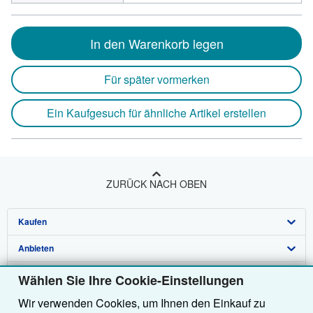
In den Warenkorb legen
Für später vormerken
Ein Kaufgesuch für ähnliche Artikel erstellen
ZURÜCK NACH OBEN
Kaufen
Anbieten
Detailsuche
Über uns
Sammlungen
Verkäufer werden
Wählen Sie Ihre Cookie-Einstellungen
Wir verwenden Cookies, um Ihnen den Einkauf zu
Hilfe
Nutzerkonto
Partnerprogramm
Über uns / Impressum