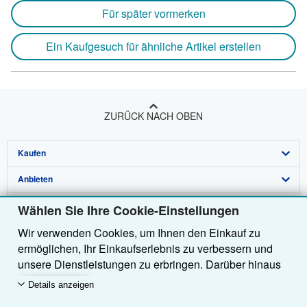
Für später vormerken
Ein Kaufgesuch für ähnliche Artikel erstellen
ZURÜCK NACH OBEN
Kaufen
Anbieten
Detailsuche
Über uns
Sammlungen
Verkäufer werden
Wählen Sie Ihre Cookie-Einstellungen
Wir verwenden Cookies, um Ihnen den Einkauf zu
Hilfe
Nutzerkonto
Partnerprogramm
Über uns / Impressum
ermöglichen, Ihr Einkaufserlebnis zu verbessern und
Weitere AbeBooks Unternehmen
Meine Bestellungen
Empfehlen Sie einen Verkäufer
Presse
Hilfebereich
unsere Dienstleistungen zu erbringen. Darüber hinaus
verwenden wir Cookies, um nachzuvollziehen, wie
AbeBooks folgen
Warenkorb
Karriere
Kundenservice
AbeBooks.com
Details anzeigen
Kunden unsere Dienste nutzen (z. B. durch die