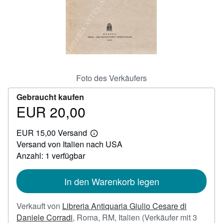
SCHLIESSEN
Foto des Verkäufers
Gebraucht kaufen
EUR 20,00
Preis
EUR
EUR 15,00 Versand
20,00
Weitere
Versand von Italien nach USA
Informationen
zu
Anzahl: 1 verfügbar
Versandkosten
In den Warenkorb legen
Verkauft von
Libreria Antiquaria Giulio Cesare di
Daniele Corradi
,
Roma, RM, Italien
(Verkäufer mit 3