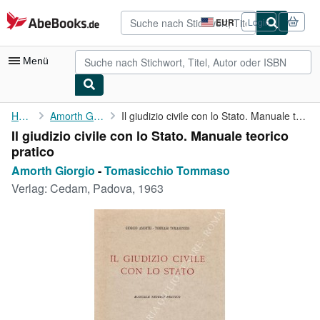
Zum Hauptinhalt
AbeBooks.de
EUR
Login
Seite
der
Einkaufseinstellungen.
Menü
Nutzerkonto
Home
Amorth Giorgio
Il giudizio civile con lo Stato. Manuale teorico pratico
Il giudizio civile con lo Stato. Manuale teorico
Meine Bestellungen
pratico
Detailsuche
Amorth Giorgio
-
Tomasicchio Tommaso
Verlag:
Cedam, Padova, 1963
Sammlungen
Antiquarische Bücher
Kunst & Sammlerstücke
Verkäufer
Verkäufer werden
Hilfe