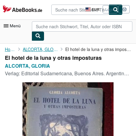
Zum Hauptinhalt
AbeBooks.de
EUR
Login
Seite
der
Einkaufseinstellungen.
Menü
Nutzerkonto
Home
ALCORTA, GLORIA
El hotel de la luna y otras imposturas
El hotel de la luna y otras imposturas
Meine Bestellungen
ALCORTA, GLORIA
Detailsuche
Verlag:
Editorial Sudamericana, Buenos Aires. Argentina., 1957
Sammlungen
Antiquarische Bücher
Kunst & Sammlerstücke
Verkäufer
Verkäufer werden
Hilfe