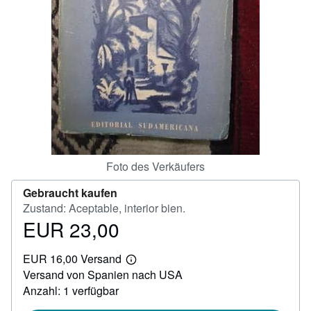
SCHLIESSEN
Foto des Verkäufers
Gebraucht kaufen
Zustand: Aceptable, interior bien.
EUR 23,00
Preis
EUR
EUR 16,00 Versand
23,00
Weitere
Versand von Spanien nach USA
Informationen
zu
Anzahl: 1 verfügbar
Versandkosten