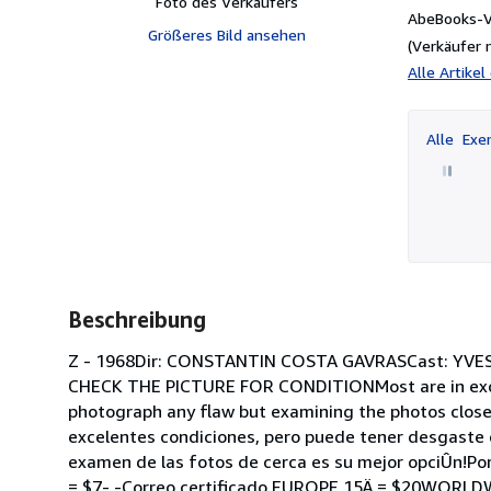
Foto des Verkäufers
AbeBooks-Ve
Größeres Bild ansehen
(Verkäufer 
Alle Artike
Alle
Exem
Beschreibung
Z - 1968Dir: CONSTANTIN COSTA GAVRASCast: YVE
CHECK THE PICTURE FOR CONDITIONMost are in excell
photograph any flaw but examining the photos closely
excelentes condiciones, pero puede tener desgaste d
examen de las fotos de cerca es su mejor opciÛn!Po
= $7- -Correo certificado EUROPE 15Ä = $20WORLDW