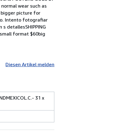
 normal wear such as
 bigger picture for
. Intento fotografiar
 m s detallesSHIPPING
small format $60big
Diesen Artikel melden
DMEXICOL.C.- 31 x