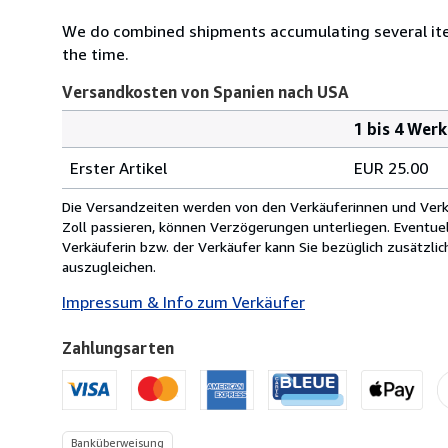
We do combined shipments accumulating several item
the time.
Versandkosten von Spanien nach USA
1 bis 4 Wer
Bestellmenge
Versandkosten
Erster Artikel
EUR 25.00
von
Spanien
Die Versandzeiten werden von den Verkäuferinnen und Verkäu
nach
Zoll passieren, können Verzögerungen unterliegen. Eventue
USA
Verkäuferin bzw. der Verkäufer kann Sie bezüglich zusätzli
auszugleichen.
Impressum & Info zum Verkäufer
Zahlungsarten
Banküberweisung