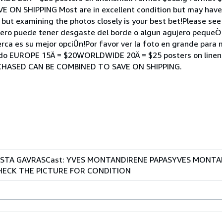
N SHIPPING Most are in excellent condition but may have
 but examining the photos closely is your best bet!Please see
pero puede tener desgaste del borde o algun agujero pequeÒo
erca es su mejor opciÛn!Por favor ver la foto en grande para
cado EUROPE 15Ä = $20WORLDWIDE 20Ä = $25 posters on linen
CHASED CAN BE COMBINED TO SAVE ON SHIPPING.
COSTA GAVRASCast: YVES MONTANDIRENE PAPASYVES MONTAN
 CHECK THE PICTURE FOR CONDITION