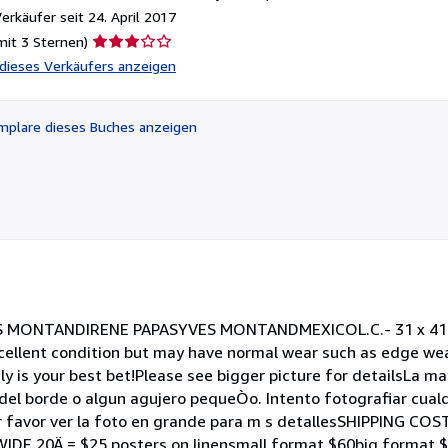
rkäufer seit 24. April 2017
Verkäuferbewertung
mit 3 Sternen)
3
l dieses Verkäufers anzeigen
von
5
Sternen
plare dieses Buches anzeigen
S MONTANDIRENE PAPASYVES MONTANDMEXICOL.C.- 31 x 41-C
ent condition but may have normal wear such as edge wear or
 is your best bet!Please see bigger picture for detailsLa ma
el borde o algun agujero pequeÒo. Intento fotografiar cualq
r favor ver la foto en grande para m s detallesSHIPPING COS
IDE 20Ä = $25 posters on linensmall format $60big format