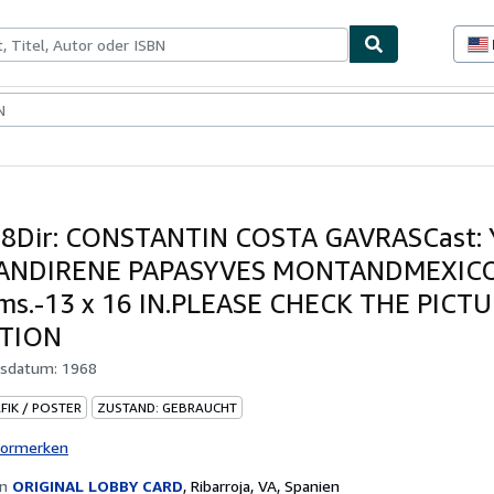
lerstücke
Verkäufer
Verkäufer werden
68Dir: CONSTANTIN COSTA GAVRASCast:
NDIRENE PAPASYVES MONTANDMEXICOL
ms.-13 x 16 IN.PLEASE CHECK THE PICT
TION
gsdatum:
1968
FIK / POSTER
ZUSTAND: GEBRAUCHT
vormerken
on
ORIGINAL LOBBY CARD
,
Ribarroja, VA, Spanien