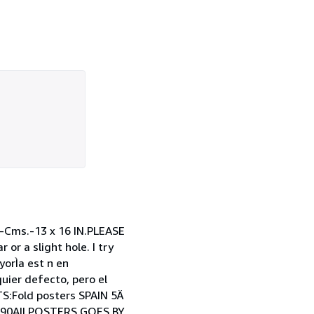
ms.-13 x 16 IN.PLEASE
 a slight hole. I try
yorÌa est n en
uier defecto, pero el
TS:Fold posters SPAIN 5Ä
 $90All POSTERS GOES BY