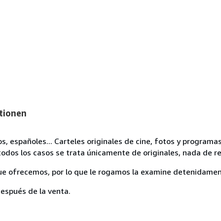
tionen
os, españoles... Carteles originales de cine, fotos y progra
odos los casos se trata únicamente de originales, nada de r
ue ofrecemos, por lo que le rogamos la examine detenidamen
espués de la venta.