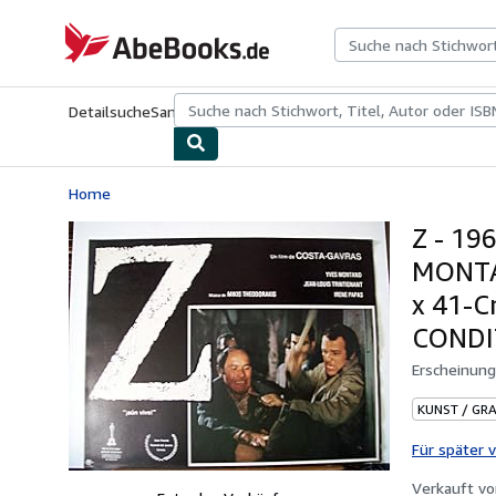
Zum Hauptinhalt
AbeBooks.de
Detailsuche
Sammlungen
Antiquarische Bücher
Kunst & Samm
Home
Z - 19
MONTA
x 41-C
CONDI
Erscheinun
KUNST / GRA
Für später 
Verkauft v