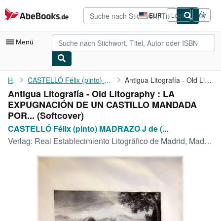
Zum Hauptinhalt
AbeBooks.de
EUR
Login
Seite
der
Einkaufseinstellungen.
Menü
Nutzerkonto
Home
CASTELLÓ Félix (pinto) MADRAZO J de (dirigio) JOTIVET J (...
Antigua Litografía - Old Litography : LA EXPUGNACIÓN DE UN ...
Antigua Litografía - Old Litography : LA
Meine Bestellungen
EXPUGNACIÓN DE UN CASTILLO MANDADA
Detailsuche
POR... (Softcover)
CASTELLÓ Félix (pinto) MADRAZO J de (...
Sammlungen
Verlag:
Real Establecimiento Litográfico de Madrid, Madrid, 1826
Antiquarische Bücher
Kunst & Sammlerstücke
Verkäufer
Verkäufer werden
Hilfe