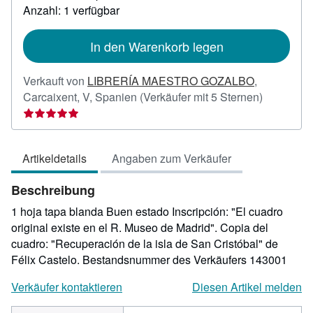
zu
Anzahl: 1 verfügbar
Versandkosten
In den Warenkorb legen
Verkauft von
LIBRERÍA MAESTRO GOZALBO
,
Verkäufer
Carcaixent, V, Spanien
(Verkäufer mit 5 Sternen)
5
von
5
Artikeldetails
Angaben zum Verkäufer
Sternen
Beschreibung
1 hoja tapa blanda Buen estado Inscripción: "El cuadro
original existe en el R. Museo de Madrid". Copia del
cuadro: "Recuperación de la isla de San Cristóbal" de
Félix Castelo.
Bestandsnummer des Verkäufers 143001
Verkäufer kontaktieren
Diesen Artikel melden