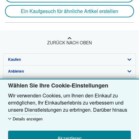
Ein Kaufgesuch für ähnliche Artikel erstellen
ZURÜCK NACH OBEN
Kaufen
Anbieten
Detailsuche
Über uns
Sammlungen
Verkäufer werden
Wählen Sie Ihre Cookie-Einstellungen
Wir verwenden Cookies, um Ihnen den Einkauf zu
Hilfe
Nutzerkonto
Partnerprogramm
Über uns / Impressum
ermöglichen, Ihr Einkaufserlebnis zu verbessern und
Weitere AbeBooks Unternehmen
Meine Bestellungen
Empfehlen Sie einen Verkäufer
Presse
Hilfebereich
unsere Dienstleistungen zu erbringen. Darüber hinaus
verwenden wir Cookies, um nachzuvollziehen, wie
AbeBooks folgen
Warenkorb
Karriere
Kundenservice
AbeBooks.com
Details anzeigen
Kunden unsere Dienste nutzen (z. B. durch die
Erfassung von Website-Besuchen), sodass wir
Datenschutzerklärung
AbeBooks.co.uk
Optimierungen vornehmen können. Sofern Sie
Akzeptieren