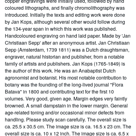
copper engravings were initially used, followed by hand
coloured lithographs, and finally chromolithography was
introduced. Initially the texts and editing work were done
by Jan Kops, although several other would follow during
the 134-year span in which this work was published.
Handcoloured engraving on hand laid paper. Made by 'Jan
Christiaan Sepp' after an anonymous artist. Jan Christiaan
Sepp (Amsterdam, 1739 1811) was a Dutch draughtsman,
engraver, natural historian and publisher, from a notable
family of artists and publishers. Jan Kops (1765-1849) is
the author of this work. He was an Anabaptist Dutch
agronomist and botanist. His most notable contribution to
botany was the founding of the long-lived journal "Flora
Batava" in 1800 and contributing text for the first 10
volumes. Very good, given age. Margin edges very faintly
browned. A small dampstain in the lower margin. General
age-related toning and/or occasional minor defects from
handling. Please study scan carefully. The overall size is
ca. 25.5 x 30.5 cm. The image size is ca. 16.5 x 23 cm. The
overall size is ca. 10 x 12 inch. The image size is ca. 6.5 x