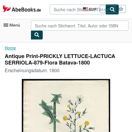
Zum Hauptinhalt
AbeBooks.de
EUR
Login
Seite
der
Einkaufseinstellungen.
Menü
Nutzerkonto
Home
Antique Print-PRICKLY LETTUCE-LACTUCA
Meine Bestellungen
SERRIOLA-879-Flora Batava-1800
Detailsuche
Erscheinungsdatum:
1800
Sammlungen
Antiquarische Bücher
Kunst & Sammlerstücke
Verkäufer
Verkäufer werden
Hilfe