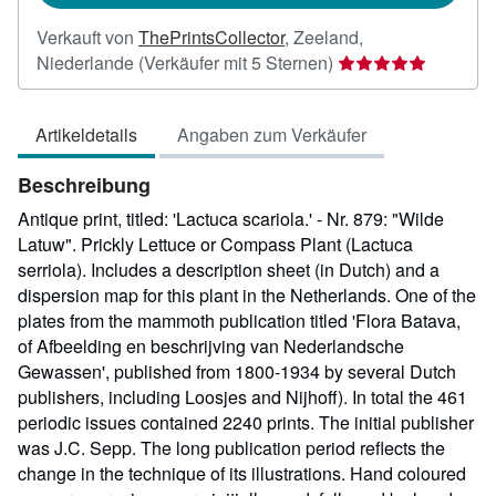
Verkauft von
ThePrintsCollector
,
Zeeland,
Verkäuferbewertung
Niederlande
(Verkäufer mit 5 Sternen)
5
von
Artikeldetails
Angaben zum Verkäufer
5
Sternen
Beschreibung
Antique print, titled: 'Lactuca scariola.' - Nr. 879: "Wilde
Latuw". Prickly Lettuce or Compass Plant (Lactuca
serriola). Includes a description sheet (in Dutch) and a
dispersion map for this plant in the Netherlands. One of the
plates from the mammoth publication titled 'Flora Batava,
of Afbeelding en beschrijving van Nederlandsche
Gewassen', published from 1800-1934 by several Dutch
publishers, including Loosjes and Nijhoff). In total the 461
periodic issues contained 2240 prints. The initial publisher
was J.C. Sepp. The long publication period reflects the
change in the technique of its illustrations. Hand coloured