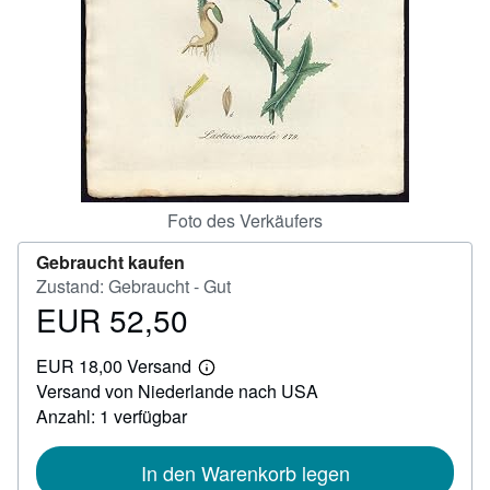
SCHLIESSEN
Foto des Verkäufers
Gebraucht kaufen
Zustand: Gebraucht - Gut
EUR 52,50
Preis
EUR
EUR 18,00 Versand
52,50
Weitere
Versand von Niederlande nach USA
Informationen
zu
Anzahl: 1 verfügbar
Versandkosten
In den Warenkorb legen