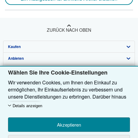
ZURÜCK NACH OBEN
Kaufen
Anbieten
Detailsuche
Über uns
Sammlungen
Verkäufer werden
Wählen Sie Ihre Cookie-Einstellungen
Wir verwenden Cookies, um Ihnen den Einkauf zu
Hilfe
Nutzerkonto
Partnerprogramm
Über uns / Impressum
ermöglichen, Ihr Einkaufserlebnis zu verbessern und
Weitere AbeBooks Unternehmen
Meine Bestellungen
Empfehlen Sie einen Verkäufer
Presse
Hilfebereich
unsere Dienstleistungen zu erbringen. Darüber hinaus
verwenden wir Cookies, um nachzuvollziehen, wie
AbeBooks folgen
Warenkorb
Karriere
Kundenservice
AbeBooks.com
Details anzeigen
Kunden unsere Dienste nutzen (z. B. durch die
Erfassung von Website-Besuchen), sodass wir
Datenschutzerklärung
AbeBooks.co.uk
Optimierungen vornehmen können. Sofern Sie
Akzeptieren
Cookie-Einstellungen
AbeBooks.fr
zustimmen, setzen wir auch Cookies von Drittanbietern