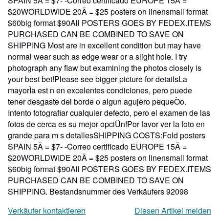
SPAIN 5Ä = $7- -Correo certificado EUROPE 15Ä =
$20WORLDWIDE 20Ä = $25 posters on linensmall format
$60big format $90All POSTERS GOES BY FEDEX.ITEMS
PURCHASED CAN BE COMBINED TO SAVE ON
SHIPPING Most are in excellent condition but may have
normal wear such as edge wear or a slight hole. I try
photograph any flaw but examining the photos closely is
your best bet!Please see bigger picture for detailsLa
mayorÌa est n en excelentes condiciones, pero puede
tener desgaste del borde o algun agujero pequeÒo.
Intento fotografiar cualquier defecto, pero el examen de las
fotos de cerca es su mejor opciÛn!Por favor ver la foto en
grande para m s detallesSHIPPING COSTS:Fold posters
SPAIN 5Ä = $7- -Correo certificado EUROPE 15Ä =
$20WORLDWIDE 20Ä = $25 posters on linensmall format
$60big format $90All POSTERS GOES BY FEDEX.ITEMS
PURCHASED CAN BE COMBINED TO SAVE ON
SHIPPING.
Bestandsnummer des Verkäufers 92098
Verkäufer kontaktieren
Diesen Artikel melden