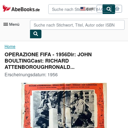
Zum Hauptinhalt
AbeBooks.de
EUR
Login
Seite
der
Einkaufseinstellungen.
Menü
Nutzerkonto
Home
OPERAZIONE FIFA - 1956Dir: JOHN
Meine Bestellungen
BOULTINGCast: RICHARD
Detailsuche
ATTENBOROUGHRONALD...
Erscheinungsdatum:
1956
Sammlungen
Antiquarische Bücher
Kunst & Sammlerstücke
Verkäufer
Verkäufer werden
Hilfe