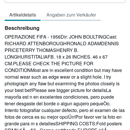
3
von
Artikeldetails
Angaben zum Verkäufer
5
Sternen
Beschreibung
OPERAZIONE FIFA - 1956Dir: JOHN BOULTINGCast:
RICHARD ATTENBOROUGHRONALD ADAMDENNIS
PRICETERRY THOMASHENRY B.
LONGHURSTITALIAFB. 18 x 26 INCHES. 46 x 67
CM.PLEASE CHECK THE PICTURE FOR
CONDITIONMost are in excellent condition but may have
normal wear such as edge wear or a slight hole. I try
photograph any flaw but examining the photos closely is
your best bet!Please see bigger picture for detailsLa
mayorÌa est n en excelentes condiciones, pero puede
tener desgaste del borde o algun agujero pequeÒo.
Intento fotografiar cualquier defecto, pero el examen de las
fotos de cerca es su mejor opciÛn!Por favor ver la foto en
grande para m s detallesSHIPPING COSTS:Fold posters