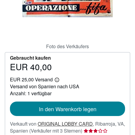
SCHLIESSEN
Foto des Verkäufers
Gebraucht kaufen
EUR 40,00
Preis
EUR
EUR 25,00 Versand
40,00
Weitere
Versand von Spanien nach USA
Informationen
zu
Anzahl: 1 verfügbar
Versandkosten
In den Warenkorb legen
Verkauft von
ORIGINAL LOBBY CARD
,
Ribarroja, VA,
Verkäuferbewertung
Spanien
(Verkäufer mit 3 Sternen)