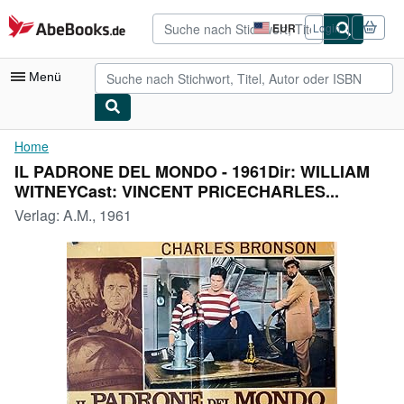
Zum Hauptinhalt
AbeBooks.de
EUR
Login
Seite
der
Einkaufseinstellungen.
Menü
Nutzerkonto
Home
IL PADRONE DEL MONDO - 1961Dir: WILLIAM
Meine Bestellungen
WITNEYCast: VINCENT PRICECHARLES...
Detailsuche
Verlag:
A.M., 1961
Sammlungen
Antiquarische Bücher
Kunst & Sammlerstücke
Verkäufer
Verkäufer werden
Hilfe