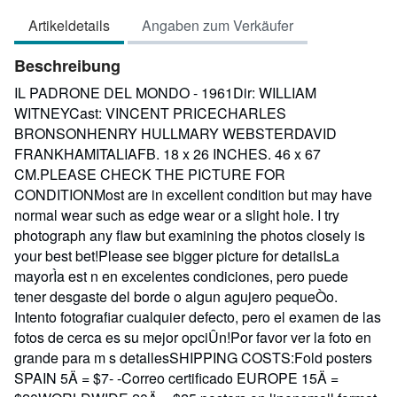
von
Artikeldetails
Angaben zum Verkäufer
5
Sternen
Beschreibung
IL PADRONE DEL MONDO - 1961Dir: WILLIAM
WITNEYCast: VINCENT PRICECHARLES
BRONSONHENRY HULLMARY WEBSTERDAVID
FRANKHAMITALIAFB. 18 x 26 INCHES. 46 x 67
CM.PLEASE CHECK THE PICTURE FOR
CONDITIONMost are in excellent condition but may have
normal wear such as edge wear or a slight hole. I try
photograph any flaw but examining the photos closely is
your best bet!Please see bigger picture for detailsLa
mayorÌa est n en excelentes condiciones, pero puede
tener desgaste del borde o algun agujero pequeÒo.
Intento fotografiar cualquier defecto, pero el examen de las
fotos de cerca es su mejor opciÛn!Por favor ver la foto en
grande para m s detallesSHIPPING COSTS:Fold posters
SPAIN 5Ä = $7- -Correo certificado EUROPE 15Ä =