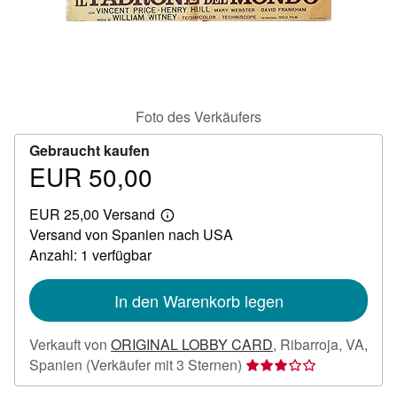
SCHLIESSEN
Foto des Verkäufers
Gebraucht kaufen
EUR 50,00
Preis
EUR
EUR 25,00 Versand
50,00
Weitere
Versand von Spanien nach USA
Informationen
zu
Anzahl: 1 verfügbar
Versandkosten
In den Warenkorb legen
Verkauft von
ORIGINAL LOBBY CARD
,
Ribarroja, VA,
Verkäuferbewertung
Spanien
(Verkäufer mit 3 Sternen)
3