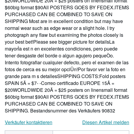
$20WORLDWIDE 20Ä = $25 posters on linensmall format
$60big format $90All POSTERS GOES BY FEDEX.ITEMS
PURCHASED CAN BE COMBINED TO SAVE ON
SHIPPING Most are in excellent condition but may have
normal wear such as edge wear or a slight hole. I try
photograph any flaw but examining the photos closely is
your best bet!Please see bigger picture for detailsLa
mayorÌa est n en excelentes condiciones, pero puede
tener desgaste del borde o algun agujero pequeÒo.
Intento fotografiar cualquier defecto, pero el examen de las
fotos de cerca es su mejor opciÛn!Por favor ver la foto en
grande para m s detallesSHIPPING COSTS:Fold posters
SPAIN 5Ä = $7- -Correo certificado EUROPE 15Ä =
$20WORLDWIDE 20Ä = $25 posters on linensmall format
$60big format $90All POSTERS GOES BY FEDEX.ITEMS
PURCHASED CAN BE COMBINED TO SAVE ON
SHIPPING.
Bestandsnummer des Verkäufers 90832
Verkäufer kontaktieren
Diesen Artikel melden