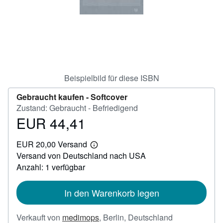
SCHLIESSEN
Beispielbild für diese ISBN
Gebraucht kaufen -
Softcover
Zustand: Gebraucht - Befriedigend
EUR 44,41
Preis
EUR
EUR 20,00 Versand
44,41
Weitere
Versand von Deutschland nach USA
Informationen
zu
Anzahl: 1 verfügbar
Versandkosten
In den Warenkorb legen
Verkauft von
medimops
,
Berlin, Deutschland