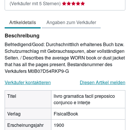
Verkäuferbewertung
(Verkäufer mit 5 Sternen)
5
von
Artikeldetails
Angaben zum Verkäufer
5
Sternen
Beschreibung
Befriedigend/Good: Durchschnittlich erhaltenes Buch bzw.
Schutzumschlag mit Gebrauchsspuren, aber vollständigen
Seiten. / Describes the average WORN book or dust jacket
that has all the pages present.
Bestandsnummer des
Verkäufers M0B07D54RKP9-G
Verkäufer kontaktieren
Diesen Artikel melden
Titel
livro gramatica facil preposico
conjunco e interje
Verlag
FisicalBook
Erscheinungsjahr
1900