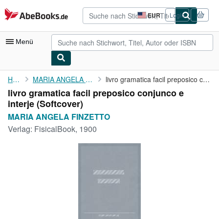
Zum Hauptinhalt
AbeBooks.de
EUR
Login
Seite
der
Einkaufseinstellungen.
Menü
Nutzerkonto
Home
MARIA ANGELA FINZETTO
livro gramatica facil preposico conjunco e interje
livro gramatica facil preposico conjunco e
Meine Bestellungen
interje (Softcover)
Detailsuche
MARIA ANGELA FINZETTO
Verlag:
FisicalBook, 1900
Sammlungen
Antiquarische Bücher
Kunst & Sammlerstücke
Verkäufer
Verkäufer werden
Hilfe