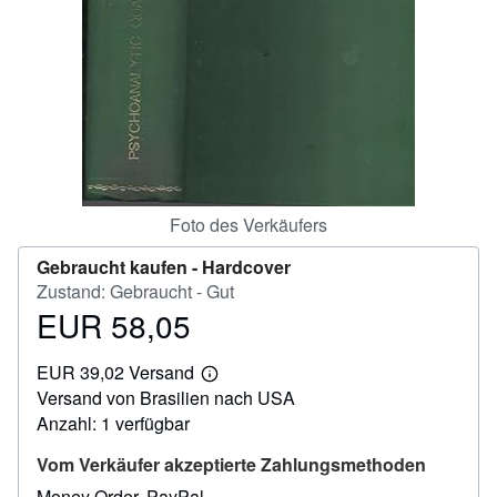
SCHLIESSEN
Foto des Verkäufers
Gebraucht kaufen -
Hardcover
Zustand: Gebraucht - Gut
EUR 58,05
Preis
EUR
EUR 39,02 Versand
58,05
Weitere
Versand von Brasilien nach USA
Informationen
zu
Anzahl: 1 verfügbar
Versandkosten
Vom Verkäufer akzeptierte Zahlungsmethoden
Money Order
PayPal