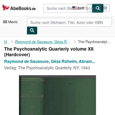
Zum Hauptinhalt
AbeBooks.de
EUR
Login
Seite
der
Einkaufseinstellungen.
Menü
Nutzerkonto
Home
Raymond de Saussure, Géza Róheim, Abram Blau, Ernst Kris, Edith...
The Psychoanalytic Quarterly volume XII
The Psychoanalytic Quarterly volume XII
Meine Bestellungen
(Hardcover)
Detailsuche
Raymond de Saussure, Géza Róheim, Abram...
Verlag:
The Psychoanalytic Quarterly, NY, 1943
Sammlungen
Antiquarische Bücher
Kunst & Sammlerstücke
Verkäufer
Verkäufer werden
Hilfe