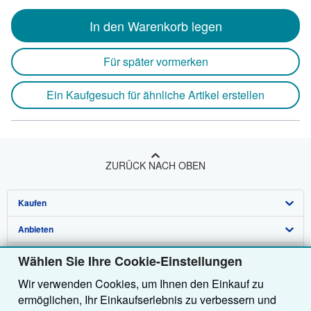
In den Warenkorb legen
Für später vormerken
Ein Kaufgesuch für ähnliche Artikel erstellen
ZURÜCK NACH OBEN
Kaufen
Anbieten
Detailsuche
Über uns
Sammlungen
Verkäufer werden
Wählen Sie Ihre Cookie-Einstellungen
Wir verwenden Cookies, um Ihnen den Einkauf zu
Hilfe
Nutzerkonto
Partnerprogramm
Über uns / Impressum
ermöglichen, Ihr Einkaufserlebnis zu verbessern und
Weitere AbeBooks Unternehmen
Meine Bestellungen
Empfehlen Sie einen Verkäufer
Presse
Hilfebereich