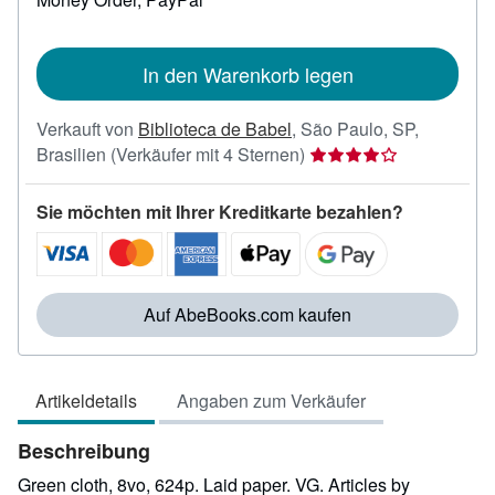
In den Warenkorb legen
Verkauft von
Biblioteca de Babel
,
São Paulo, SP,
Verkäuferbewertung
Brasilien
(Verkäufer mit 4 Sternen)
4
von
Sie möchten mit Ihrer Kreditkarte bezahlen?
5
Sternen
Auf AbeBooks.com kaufen
Artikeldetails
Angaben zum Verkäufer
Beschreibung
Green cloth, 8vo, 624p. Laid paper. VG. Articles by