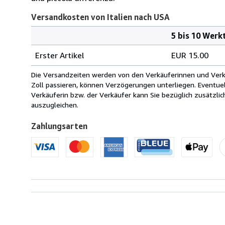
Versandkosten von Italien nach USA
5 bis 10 Werk
Bestellmenge
Versandkosten
Erster Artikel
EUR 15.00
von
Italien
Die Versandzeiten werden von den Verkäuferinnen und Verkäu
nach
Zoll passieren, können Verzögerungen unterliegen. Eventue
USA
Verkäuferin bzw. der Verkäufer kann Sie bezüglich zusätzli
auszugleichen.
Zahlungsarten