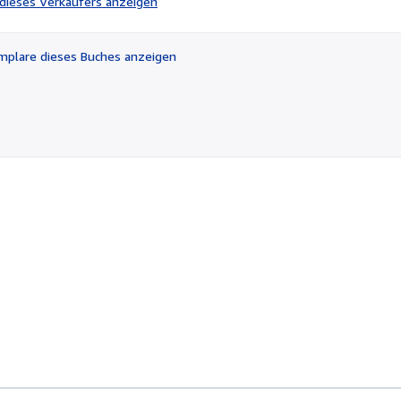
l dieses Verkäufers anzeigen
von
5
Sternen
plare dieses Buches anzeigen