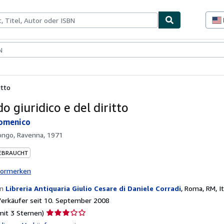
lerstücke
Verkäufer
Verkäufer werden
itto
o giuridico e del diritto
omenico
ongo, Ravenna, 1971
EBRAUCHT
vormerken
on
Libreria Antiquaria Giulio Cesare di Daniele Corradi
,
Roma, RM, It
erkäufer seit 10. September 2008
Verkäuferbewertung
mit 3 Sternen)
3