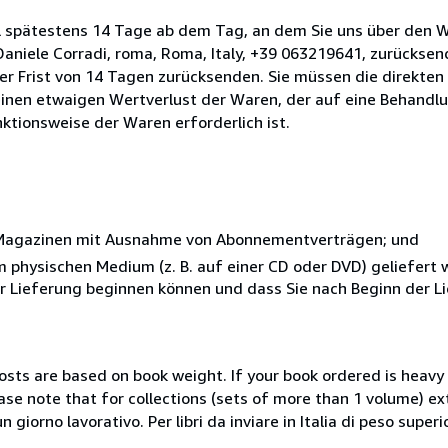
l spätestens 14 Tage ab dem Tag, an dem Sie uns über den W
i Daniele Corradi, roma, Roma, Italy, +39 063219641, zurückse
 der Frist von 14 Tagen zurücksenden. Sie müssen die direkten
inen etwaigen Wertverlust der Waren, der auf eine Behandlu
nktionsweise der Waren erforderlich ist.
r Magazinen mit Ausnahme von Abonnementverträgen; und
nem physischen Medium (z. B. auf einer CD oder DVD) geliefert
der Lieferung beginnen können und dass Sie nach Beginn der L
costs are based on book weight. If your book ordered is heavy 
ase note that for collections (sets of more than 1 volume) e
giorno lavorativo. Per libri da inviare in Italia di peso superi