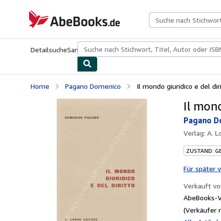
Zum Hauptinhalt
AbeBooks.de
Detailsuche
Sammlungen
Antiquarische Bücher
Kunst & Samm
Home
Pagano Domenico
Il mondo giuridico e del dir
Il mond
Pagano D
Verlag:
A. L
ZUSTAND: G
Für später 
Verkauft v
AbeBooks-V
(Verkäufer 