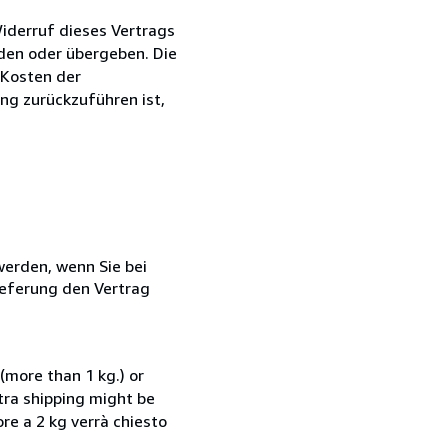
iderruf dieses Vertrags
nden oder übergeben. Die
 Kosten der
ng zurückzuführen ist,
 werden, wenn Sie bei
ieferung den Vertrag
(more than 1 kg.) or
xtra shipping might be
ore a 2 kg verrà chiesto