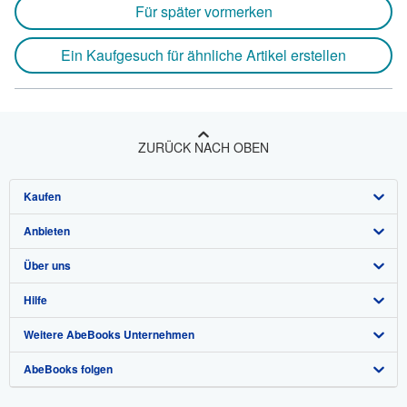
Für später vormerken
Ein Kaufgesuch für ähnliche Artikel erstellen
ZURÜCK NACH OBEN
Kaufen
Anbieten
Detailsuche
Über uns
Sammlungen
Verkäufer werden
Hilfe
Nutzerkonto
Partnerprogramm
Über uns / Impressum
Weitere AbeBooks Unternehmen
Meine Bestellungen
Empfehlen Sie einen Verkäufer
Presse
Hilfebereich
AbeBooks folgen
Warenkorb
Karriere
Kundenservice
AbeBooks.com
Datenschutzerklärung
AbeBooks.co.uk