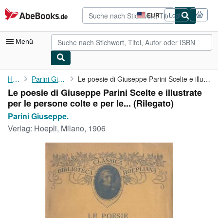
Zum Hauptinhalt
AbeBooks.de
EUR
Login
Seite
der
Einkaufseinstellungen.
Menü
Nutzerkonto
Home
Parini Giuseppe.
Le poesie di Giuseppe Parini Scelte e illustrate per le persone ...
Le poesie di Giuseppe Parini Scelte e illustrate
Meine Bestellungen
per le persone colte e per le... (Rilegato)
Detailsuche
Parini Giuseppe.
Verlag:
Hoepli, Milano, 1906
Sammlungen
Antiquarische Bücher
Kunst & Sammlerstücke
Verkäufer
Verkäufer werden
Hilfe