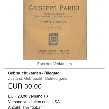
SCHLIESSEN
Foto des Verkäufers
Gebraucht kaufen -
Rilegato
Zustand: Gebraucht - Befriedigend
EUR 30,00
Preis
EUR
EUR 20,00 Versand
30,00
Weitere
Versand von Italien nach USA
Informationen
zu
Anzahl: 1 verfügbar
Versandkosten