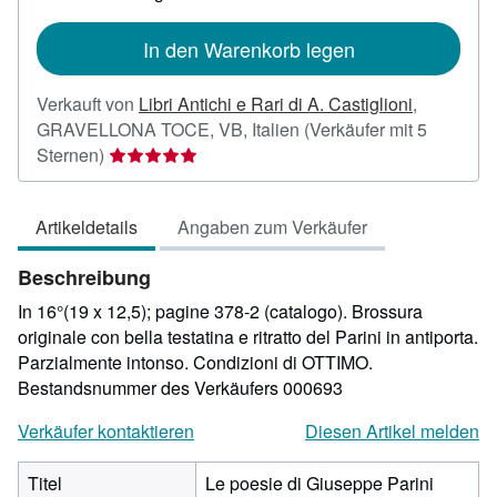
In den Warenkorb legen
Verkauft von
Libri Antichi e Rari di A. Castiglioni
,
GRAVELLONA TOCE, VB, Italien
(Verkäufer mit 5
Verkäuferbewertung
Sternen)
5
von
Artikeldetails
Angaben zum Verkäufer
5
Sternen
Beschreibung
In 16°(19 x 12,5); pagine 378-2 (catalogo). Brossura
originale con bella testatina e ritratto del Parini in antiporta.
Parzialmente intonso. Condizioni di OTTIMO.
Bestandsnummer des Verkäufers 000693
Verkäufer kontaktieren
Diesen Artikel melden
Titel
Le poesie di Giuseppe Parini