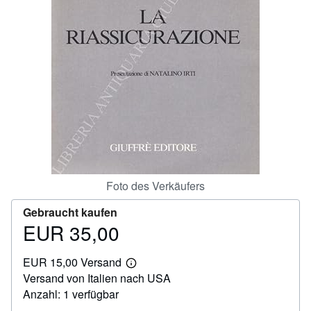
SCHLIESSEN
Foto des Verkäufers
Gebraucht kaufen
EUR 35,00
Preis
EUR
EUR 15,00 Versand
35,00
Weitere
Versand von Italien nach USA
Informationen
zu
Anzahl: 1 verfügbar
Versandkosten