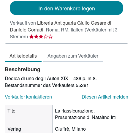
In den Warenkorb legen
Verkauft von
Libreria Antiquaria Giulio Cesare di
Daniele Corradi
,
Roma, RM, Italien
(Verkäufer mit 3
Verkäuferbewertung
Sternen)
3
von
Artikeldetails
Angaben zum Verkäufer
5
Sternen
Beschreibung
Dedica di uno degli Autori XIX + 489 p. in-8.
Bestandsnummer des Verkäufers 55281
Verkäufer kontaktieren
Diesen Artikel melden
Titel
La riassicurazione.
Presentazione di Natalino Irti
Verlag
Giuffrè, Milano