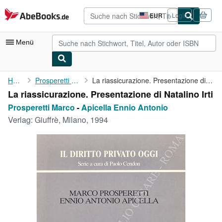
Zum Hauptinhalt
AbeBooks.de
EUR
Login
Seite
der
Einkaufseinstellungen.
Menü
Nutzerkonto
Home
Prosperetti Marco
La riassicurazione. Presentazione di Natalino Irti
La riassicurazione. Presentazione di Natalino Irti
Meine Bestellungen
Prosperetti Marco
-
Apicella Ennio Antonio
Detailsuche
Verlag:
Giuffrè, Milano, 1994
Sammlungen
Antiquarische Bücher
Kunst & Sammlerstücke
Verkäufer
Verkäufer werden
Hilfe