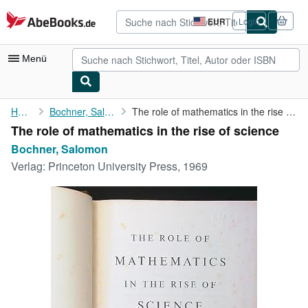
Zum Hauptinhalt
AbeBooks.de
EUR
Login
Seite
der
Einkaufseinstellungen.
Menü
Nutzerkonto
Home
Bochner, Salomon
The role of mathematics in the rise of science
The role of mathematics in the rise of science
Meine Bestellungen
Bochner, Salomon
Detailsuche
Verlag:
Princeton University Press, 1969
Sammlungen
Antiquarische Bücher
Kunst & Sammlerstücke
Verkäufer
Verkäufer werden
Hilfe