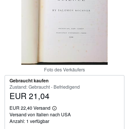
SCHLIESSEN
Foto des Verkäufers
Gebraucht kaufen
Zustand: Gebraucht - Befriedigend
EUR 21,04
Preis
EUR
EUR 22,40 Versand
21,04
Weitere
Versand von Italien nach USA
Informationen
zu
Anzahl: 1 verfügbar
Versandkosten