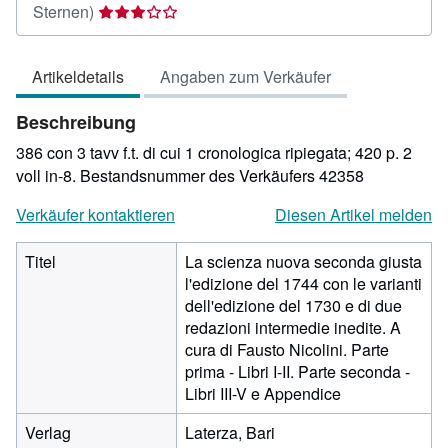
Verkäuferbewertung
Sternen)
3
von
Artikeldetails
Angaben zum Verkäufer
5
Sternen
Beschreibung
386 con 3 tavv f.t. di cui 1 cronologica ripiegata; 420 p. 2
voll in-8.
Bestandsnummer des Verkäufers 42358
Verkäufer kontaktieren
Diesen Artikel melden
Titel
La scienza nuova seconda giusta
l'edizione del 1744 con le varianti
dell'edizione del 1730 e di due
redazioni intermedie inedite. A
cura di Fausto Nicolini. Parte
prima - Libri I-II. Parte seconda -
Libri III-V e Appendice
Verlag
Laterza, Bari