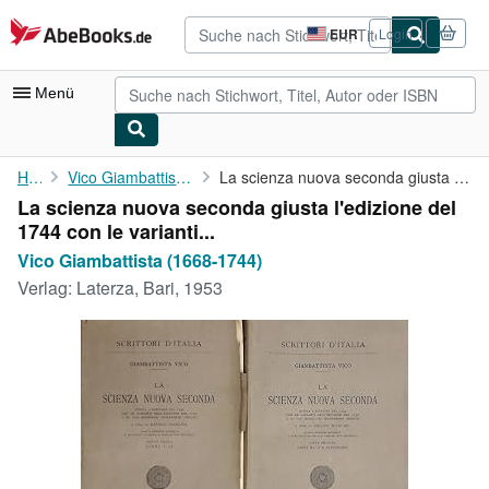
Zum Hauptinhalt
AbeBooks.de
EUR
Login
Seite
der
Einkaufseinstellungen.
Menü
Nutzerkonto
Home
Vico Giambattista (1668-1744)
La scienza nuova seconda giusta l'edizione del 1744 con le ...
La scienza nuova seconda giusta l'edizione del
Meine Bestellungen
1744 con le varianti...
Detailsuche
Vico Giambattista (1668-1744)
Verlag:
Laterza, Bari, 1953
Sammlungen
Antiquarische Bücher
Kunst & Sammlerstücke
Verkäufer
Verkäufer werden
Hilfe