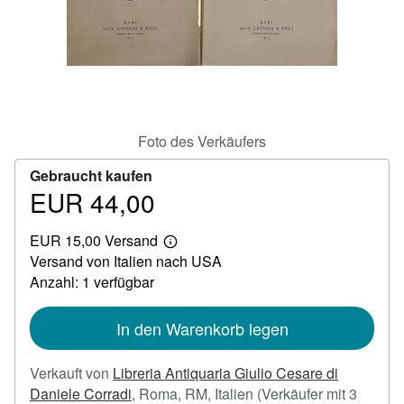
SCHLIESSEN
Foto des Verkäufers
Gebraucht kaufen
EUR 44,00
Preis
EUR
EUR 15,00 Versand
44,00
Weitere
Versand von Italien nach USA
Informationen
zu
Anzahl: 1 verfügbar
Versandkosten
In den Warenkorb legen
Verkauft von
Libreria Antiquaria Giulio Cesare di
Daniele Corradi
,
Roma, RM, Italien
(Verkäufer mit 3