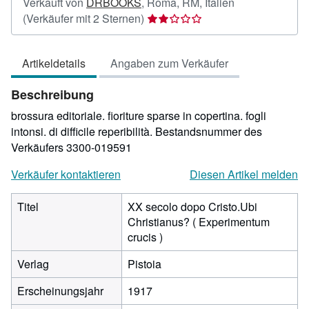
Verkauft von
DRBOOKS
,
Roma, RM, Italien
Verkäuferbewertung
(Verkäufer mit 2 Sternen)
2
von
Artikeldetails
Angaben zum Verkäufer
5
Sternen
Beschreibung
brossura editoriale. fioriture sparse in copertina. fogli
intonsi. di difficile reperibilità.
Bestandsnummer des
Verkäufers 3300-019591
Verkäufer kontaktieren
Diesen Artikel melden
Titel
XX secolo dopo Cristo.Ubi
Christianus? ( Experimentum
crucis )
Verlag
Pistoia
Erscheinungsjahr
1917