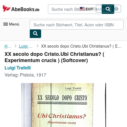
Zum Hauptinhalt
AbeBooks.de
EUR
Login
Seite
der
Einkaufseinstellungen.
Menü
Nutzerkonto
Home
Luigi Trafelli
XX secolo dopo Cristo.Ubi Christianus? ( Experimentum crucis )
XX secolo dopo Cristo.Ubi Christianus? (
Meine Bestellungen
Experimentum crucis ) (Softcover)
Detailsuche
Luigi Trafelli
Verlag:
Pistoia, 1917
Sammlungen
Antiquarische Bücher
Kunst & Sammlerstücke
Verkäufer
Verkäufer werden
Hilfe