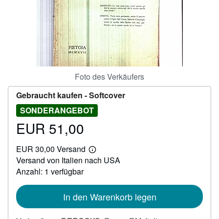
SCHLIESSEN
Foto des Verkäufers
Gebraucht kaufen -
Softcover
SONDERANGEBOT
EUR 51,00
Preis
EUR
EUR 30,00 Versand
51,00
Weitere
Versand von Italien nach USA
Informationen
zu
Anzahl: 1 verfügbar
Versandkosten
In den Warenkorb legen