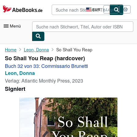
Zum Hauptinhalt
AbeBooks.de
EUR
Login
Seite
der
Einkaufseinstellungen.
Menü
Nutzerkonto
Home
Leon, Donna
So Shall You Reap
So Shall You Reap (hardcover)
Meine Bestellungen
Buch 32 von 33: Commissario Brunetti
Detailsuche
Leon, Donna
Verlag:
Atlantic Monthly Press, 2023
Sammlungen
Signiert
Antiquarische Bücher
Kunst & Sammlerstücke
Verkäufer
Verkäufer werden
Hilfe