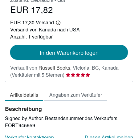
EUR 17,82
Preis
EUR
EUR 17,30 Versand
17,82
Weitere
Versand von Kanada nach USA
Informationen
zu
Anzahl: 1 verfügbar
Versandkosten
In den Warenkorb legen
Verkauft von
Russell Books
,
Victoria, BC, Kanada
Verkäuferbewertung
(Verkäufer mit 5 Sternen)
5
von
Artikeldetails
Angaben zum Verkäufer
5
Sternen
Beschreibung
Signed by Author.
Bestandsnummer des Verkäufers
FORT945959
Verkäufer kontaktieren
Diesen Artikel melden