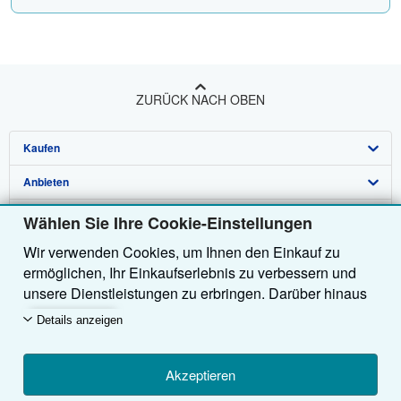
ZURÜCK NACH OBEN
Kaufen
Anbieten
Detailsuche
Über uns
Sammlungen
Verkäufer werden
Wählen Sie Ihre Cookie-Einstellungen
Wir verwenden Cookies, um Ihnen den Einkauf zu
Hilfe
Nutzerkonto
Partnerprogramm
Über uns / Impressum
ermöglichen, Ihr Einkaufserlebnis zu verbessern und
Weitere AbeBooks Unternehmen
Meine Bestellungen
Empfehlen Sie einen Verkäufer
Presse
Hilfebereich
unsere Dienstleistungen zu erbringen. Darüber hinaus
verwenden wir Cookies, um nachzuvollziehen, wie
AbeBooks folgen
Warenkorb
Karriere
Kundenservice
AbeBooks.com
Details anzeigen
Kunden unsere Dienste nutzen (z. B. durch die
Erfassung von Website-Besuchen), sodass wir
Datenschutzerklärung
AbeBooks.co.uk
Optimierungen vornehmen können. Sofern Sie
Akzeptieren
Cookie-Einstellungen
AbeBooks.fr
zustimmen, setzen wir auch Cookies von Drittanbietern