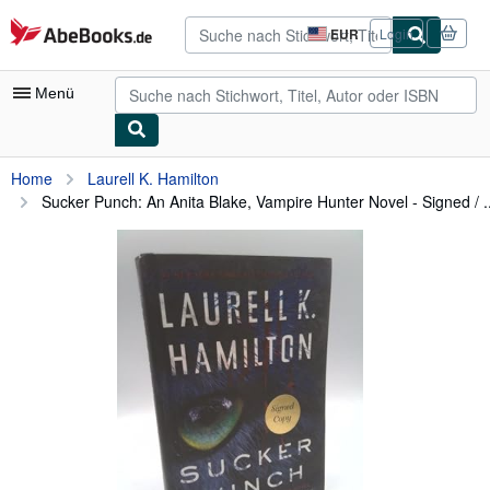
Zum Hauptinhalt
AbeBooks.de
EUR
Login
Seite
der
Einkaufseinstellungen.
Menü
Nutzerkonto
Home
Laurell K. Hamilton
Sucker Punch: An Anita Blake, Vampire Hunter Novel - Signed / ..
Meine Bestellungen
Detailsuche
Sammlungen
Antiquarische Bücher
Kunst & Sammlerstücke
Verkäufer
Verkäufer werden
Hilfe