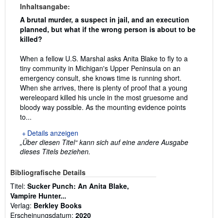
Inhaltsangabe:
A brutal murder, a suspect in jail, and an execution
planned, but what if the wrong person is about to be
killed?⠀⠀
⠀⠀⠀⠀⠀⠀⠀
⠀⠀⠀⠀⠀⠀⠀⠀⠀
When a fellow U.S. Marshal asks Anita Blake to fly to a
tiny community in Michigan's Upper Peninsula on an
emergency consult, she knows time is running short.
When she arrives, there is plenty of proof that a young
wereleopard killed his uncle in the most gruesome and
bloody way possible. As the mounting evidence points
to...
Details anzeigen
„Über diesen Titel“ kann sich auf eine andere Ausgabe
dieses Titels beziehen.
Bibliografische Details
Titel:
Sucker Punch: An Anita Blake,
Vampire Hunter...
Verlag:
Berkley Books
Erscheinungsdatum:
2020