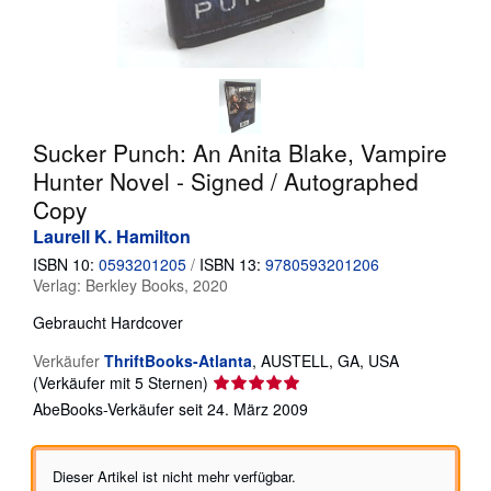
SCHLIESSEN
Sucker Punch: An Anita Blake, Vampire
Hunter Novel - Signed / Autographed
Copy
Laurell K. Hamilton
ISBN 10:
0593201205
/
ISBN 13:
9780593201206
Verlag:
Berkley Books, 2020
Gebraucht
Hardcover
Verkäufer
ThriftBooks-Atlanta
,
AUSTELL, GA, USA
Verkäuferbewertung
(Verkäufer mit 5 Sternen)
5
AbeBooks-Verkäufer seit 24. März 2009
von
5
Sternen
Dieser Artikel ist nicht mehr verfügbar.