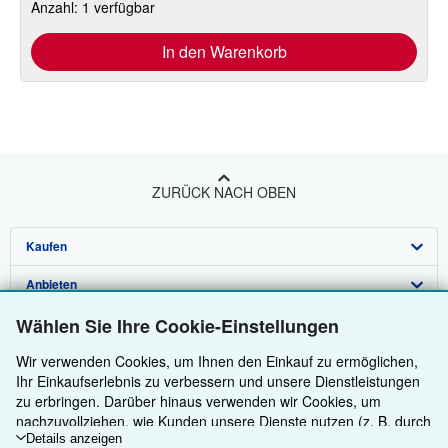
Anzahl: 1 verfügbar
In den Warenkorb
ZURÜCK NACH OBEN
Kaufen
Anbieten
Detailsuche
Über uns
Wählen Sie Ihre Cookie-Einstellungen
Sammlungen
Verkäufer werden
Hilfe
Wir verwenden Cookies, um Ihnen den Einkauf zu ermöglichen,
Nutzerkonto
Partnerprogramm
Über uns / Impressum
Ihr Einkaufserlebnis zu verbessern und unsere Dienstleistungen
Weitere AbeBooks Unternehmen
Meine Bestellungen
Empfehlen Sie einen Verkäufer
Presse
Hilfebereich
zu erbringen. Darüber hinaus verwenden wir Cookies, um
nachzuvollziehen, wie Kunden unsere Dienste nutzen (z. B. durch
AbeBooks folgen
Warenkorb
Karriere
Kundenservice
AbeBooks.com
die Erfassung von Website-Besuchen), sodass wir Optimierungen
Details anzeigen