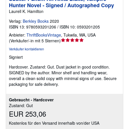
Hunter Novel - Signed / Autographed Copy
Laurell K. Hamilton
Verlag:
Berkley Books
2020
ISBN 13: 9780593201206 / ISBN 10: 0593201205
Anbieter:
ThriftBooksVintage
,
Tukwila, WA, USA
Verkäuferbewertung
(
Verkäufer/-in mit 5 Sternen
)
5
Verkäufer kontaktieren
von
Signiert
5
Sternen
Hardcover.
Zustand: Gut.
Dust jacket in good condition.
SIGNED by the author. Minor shelf and handling wear,
overall a clean solid copy with minimal signs of use. Secure
packaging for safe delivery.
Gebraucht - Hardcover
Zustand: Gut
EUR 253,06
Kostenlos für den Versand innerhalb von/der USA