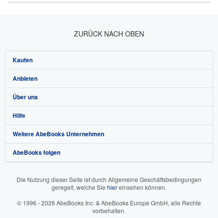
ZURÜCK NACH OBEN
Kaufen
Anbieten
Detailsuche
Über uns
Sammlungen
Verkäufer werden
Hilfe
Nutzerkonto
Partnerprogramm
Über uns / Impressum
Weitere AbeBooks Unternehmen
Meine Bestellungen
Empfehlen Sie einen Verkäufer
Presse
Hilfebereich
AbeBooks folgen
Warenkorb
Karriere
Kundenservice
AbeBooks.com
Datenschutzerklärung
AbeBooks.co.uk
Die Nutzung dieser Seite ist durch Allgemeine Geschäftsbedingungen
geregelt, welche Sie
hier
einsehen können.
Cookie-Einstellungen
AbeBooks.fr
© 1996 - 2026 AbeBooks Inc. & AbeBooks Europe GmbH, alle Rechte
Cookie-Hinweis
AbeBooks.it
vorbehalten.