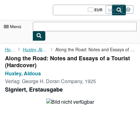
Zum Hauptinhalt
AbeBooks.de
EUR
Login
Seite
der
Einkaufseinstellungen.
Menü
Nutzerkonto
Home
Huxley, Aldous
Along the Road: Notes and Essays of a Tourist
Along the Road: Notes and Essays of a Tourist
Meine Bestellungen
(Hardcover)
Logout
Huxley, Aldous
Verlag:
George H. Doran Company, 1925
Detailsuche
Signiert, Erstausgabe
Sammlungen
Antiquarische Bücher
Kunst & Sammlerstücke
Verkäufer
Verkäufer werden