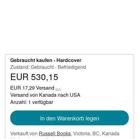
Hilfe
SCHLIESSEN
Gebraucht kaufen -
Hardcover
Zustand: Gebraucht - Befriedigend
EUR 530,15
Preis
EUR
EUR 17,29 Versand
530,15
Weitere
Versand von Kanada nach USA
Informationen
Anzahl: 1 verfügbar
zu
Versandkosten
In den Warenkorb legen
Verkauft von
Russell Books
,
Victoria, BC, Kanada