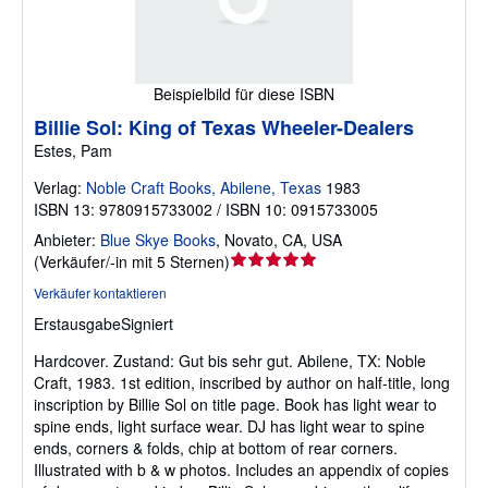
Beispielbild für diese ISBN
Billie Sol: King of Texas Wheeler-Dealers
Estes, Pam
Verlag:
Noble Craft Books, Abilene, Texas
1983
ISBN 13: 9780915733002 / ISBN 10: 0915733005
Anbieter:
Blue Skye Books
,
Novato, CA, USA
Verkäuferbewertung
(
Verkäufer/-in mit 5 Sternen
)
5
Verkäufer kontaktieren
von
Erstausgabe
Signiert
5
Sternen
Hardcover.
Zustand: Gut bis sehr gut.
Abilene, TX: Noble
Craft, 1983. 1st edition, inscribed by author on half-title, long
inscription by Billie Sol on title page. Book has light wear to
spine ends, light surface wear. DJ has light wear to spine
ends, corners & folds, chip at bottom of rear corners.
Illustrated with b & w photos. Includes an appendix of copies