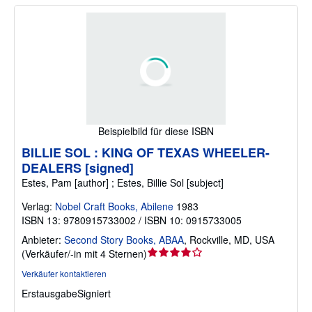
Beispielbild für diese ISBN
BILLIE SOL : KING OF TEXAS WHEELER-
DEALERS [signed]
Estes, Pam [author] ; Estes, Billie Sol [subject]
Verlag:
Nobel Craft Books, Abilene
1983
ISBN 13: 9780915733002 / ISBN 10: 0915733005
Anbieter:
Second Story Books, ABAA
,
Rockville, MD, USA
Verkäuferbewertung
(
Verkäufer/-in mit 4 Sternen
)
4
Verkäufer kontaktieren
von
Erstausgabe
Signiert
5
Sternen