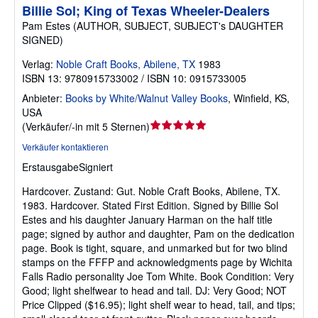
Billie Sol; King of Texas Wheeler-Dealers
Pam Estes (AUTHOR, SUBJECT, SUBJECT's DAUGHTER
SIGNED)
Verlag:
Noble Craft Books, Abilene, TX
1983
ISBN 13: 9780915733002 / ISBN 10: 0915733005
Anbieter:
Books by White/Walnut Valley Books
,
Winfield, KS,
USA
Verkäuferbewertung
(
Verkäufer/-in mit 5 Sternen
)
5
Verkäufer kontaktieren
von
Erstausgabe
Signiert
5
Sternen
Hardcover.
Zustand: Gut.
Noble Craft Books, Abilene, TX.
1983. Hardcover. Stated First Edition. Signed by Billie Sol
Estes and his daughter January Harman on the half title
page; signed by author and daughter, Pam on the dedication
page. Book is tight, square, and unmarked but for two blind
stamps on the FFFP and acknowledgments page by Wichita
Falls Radio personality Joe Tom White. Book Condition: Very
Good; light shelfwear to head and tail. DJ: Very Good; NOT
Price Clipped ($16.95); light shelf wear to head, tail, and tips;