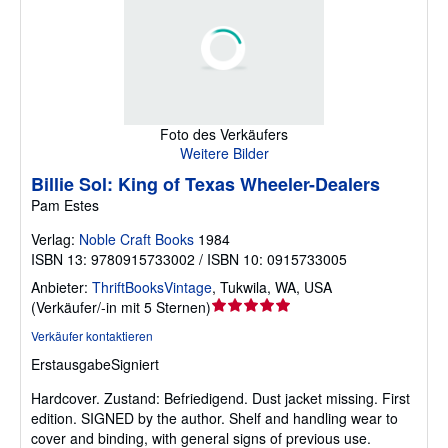
Foto des Verkäufers
Weitere Bilder
Billie Sol: King of Texas Wheeler-Dealers
Pam Estes
Verlag:
Noble Craft Books
1984
ISBN 13: 9780915733002 / ISBN 10: 0915733005
Anbieter:
ThriftBooksVintage
,
Tukwila, WA, USA
Verkäuferbewertung
(
Verkäufer/-in mit 5 Sternen
)
5
Verkäufer kontaktieren
von
Erstausgabe
Signiert
5
Sternen
Hardcover.
Zustand: Befriedigend.
Dust jacket missing. First
edition. SIGNED by the author. Shelf and handling wear to
cover and binding, with general signs of previous use.