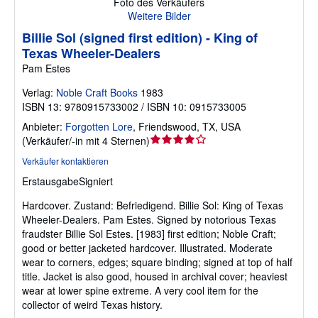
Foto des Verkäufers
Weitere Bilder
Billie Sol (signed first edition) - King of
Texas Wheeler-Dealers
Pam Estes
Verlag:
Noble Craft Books
1983
ISBN 13: 9780915733002 / ISBN 10: 0915733005
Anbieter:
Forgotten Lore
,
Friendswood, TX, USA
Verkäuferbewertung
(
Verkäufer/-in mit 4 Sternen
)
4
Verkäufer kontaktieren
von
Erstausgabe
Signiert
5
Sternen
Hardcover.
Zustand: Befriedigend.
Billie Sol: King of Texas
Wheeler-Dealers. Pam Estes. Signed by notorious Texas
fraudster Billie Sol Estes. [1983] first edition; Noble Craft;
good or better jacketed hardcover. Illustrated. Moderate
wear to corners, edges; square binding; signed at top of half
title. Jacket is also good, housed in archival cover; heaviest
wear at lower spine extreme. A very cool item for the
collector of weird Texas history.