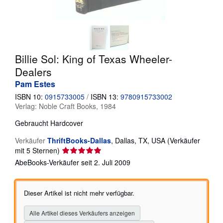
SCHLIESSEN
Billie Sol: King of Texas Wheeler-
Dealers
Pam Estes
ISBN 10:
0915733005
/
ISBN 13:
9780915733002
Verlag:
Noble Craft Books, 1984
Gebraucht
Hardcover
Verkäufer
ThriftBooks-Dallas
,
Dallas, TX, USA
(Verkäufer
Verkäuferbewertung
mit 5 Sternen)
5
AbeBooks-Verkäufer seit 2. Juli 2009
von
5
Sternen
Dieser Artikel ist nicht mehr verfügbar.
Alle Artikel dieses Verkäufers anzeigen