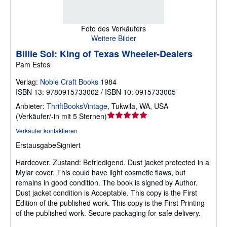
Foto des Verkäufers
Weitere Bilder
Billie Sol: King of Texas Wheeler-Dealers
Pam Estes
Verlag:
Noble Craft Books
1984
ISBN 13: 9780915733002 / ISBN 10: 0915733005
Anbieter:
ThriftBooksVintage
,
Tukwila, WA, USA
Verkäuferbewertung
(
Verkäufer/-in mit 5 Sternen
)
5
Verkäufer kontaktieren
von
Erstausgabe
Signiert
5
Sternen
Hardcover.
Zustand: Befriedigend.
Dust jacket protected in a
Mylar cover. This could have light cosmetic flaws, but
remains in good condition. The book is signed by Author.
Dust jacket condition is Acceptable. This copy is the First
Edition of the published work. This copy is the First Printing
of the published work. Secure packaging for safe delivery.