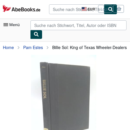
Zum Hauptinhalt
AbeBooks.de
EUR
Login
Seite
der
Einkaufseinstellungen.
Menü
Nutzerkonto
Home
Pam Estes
Billie Sol: King of Texas Wheeler-Dealers
Meine Bestellungen
Detailsuche
Sammlungen
Antiquarische Bücher
Kunst & Sammlerstücke
Verkäufer
Verkäufer werden
Hilfe