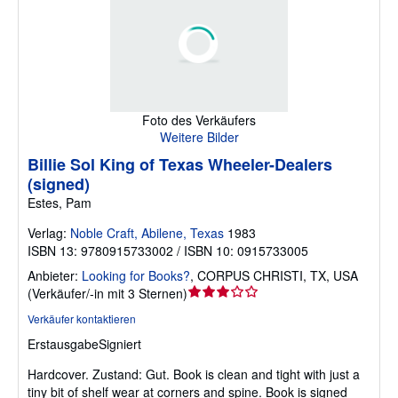
Foto des Verkäufers
Weitere Bilder
Billie Sol King of Texas Wheeler-Dealers
(signed)
Estes, Pam
Verlag:
Noble Craft, Abilene, Texas
1983
ISBN 13: 9780915733002 / ISBN 10: 0915733005
Anbieter:
Looking for Books?
,
CORPUS CHRISTI, TX, USA
Verkäuferbewertung
(
Verkäufer/-in mit 3 Sternen
)
3
Verkäufer kontaktieren
von
Erstausgabe
Signiert
5
Sternen
Hardcover.
Zustand: Gut.
Book is clean and tight with just a
tiny bit of shelf wear at corners and spine. Book is signed