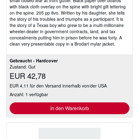
small closed tear at front gutter. Black paper over boards
with black cloth overlay on the spine with bright gilt lettering
on the spine. 205 pp 8vo. Written by his daughter, she tells
the story of his troubles and triumphs as a participant. It is
the story of a Texas boy who grew to be a multi-millionaire
wheeler-dealer in government contracts, land, and tax
concealments putting him in prison before he was forty. A
clean very presentable copy in a Brodart mylar jacket.
Gebraucht - Hardcover
Zustand: Gut
EUR 42,78
EUR 4,11 für den Versand innerhalb von/der USA
Anzahl: 1 verfügbar
In den Warenkorb