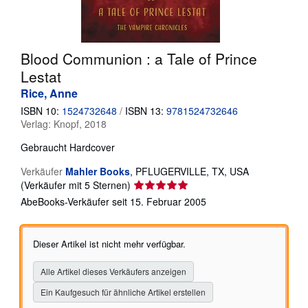
SCHLIESSEN
Blood Communion : a Tale of Prince
Lestat
Rice, Anne
ISBN 10:
1524732648
/
ISBN 13:
9781524732646
Verlag:
Knopf, 2018
Gebraucht
Hardcover
Verkäufer
Mahler Books
,
PFLUGERVILLE, TX, USA
Verkäuferbewertung
(Verkäufer mit 5 Sternen)
5
AbeBooks-Verkäufer seit 15. Februar 2005
von
5
Sternen
Dieser Artikel ist nicht mehr verfügbar.
Alle Artikel dieses Verkäufers anzeigen
Ein Kaufgesuch für ähnliche Artikel erstellen