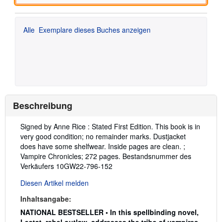
Alle
Exemplare dieses Buches anzeigen
Beschreibung
Beschreibung:
Signed by Anne Rice : Stated First Edition. This book is in
very good condition; no remainder marks. Dustjacket
does have some shelfwear. Inside pages are clean. ;
Vampire Chronicles; 272 pages.
Bestandsnummer des
Verkäufers 10GW22-796-152
Diesen Artikel melden
Inhaltsangabe:
NATIONAL BESTSELLER •
In this spellbinding novel,
Lestat, rebel outlaw, addresses the tribe of vampires,