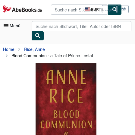
Zum Hauptinhalt
AbeBooks.de
EUR
Login
Seite
der
Einkaufseinstellungen.
Menü
Nutzerkonto
Home
Rice, Anne
Blood Communion : a Tale of Prince Lestat
Meine Bestellungen
Detailsuche
Sammlungen
Antiquarische Bücher
Kunst & Sammlerstücke
Verkäufer
Verkäufer werden
Hilfe