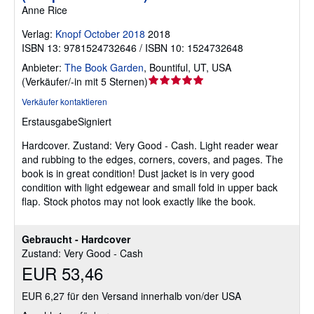
Anne Rice
Verlag:
Knopf October 2018
2018
ISBN 13: 9781524732646 / ISBN 10: 1524732648
Anbieter:
The Book Garden
,
Bountiful, UT, USA
Verkäuferbewertung
(
Verkäufer/-in mit 5 Sternen
)
5
Verkäufer kontaktieren
von
Erstausgabe
Signiert
5
Sternen
Hardcover.
Zustand: Very Good - Cash.
Light reader wear
and rubbing to the edges, corners, covers, and pages. The
book is in great condition! Dust jacket is in very good
condition with light edgewear and small fold in upper back
flap. Stock photos may not look exactly like the book.
Gebraucht - Hardcover
Zustand: Very Good - Cash
EUR 53,46
EUR 6,27 für den Versand innerhalb von/der USA