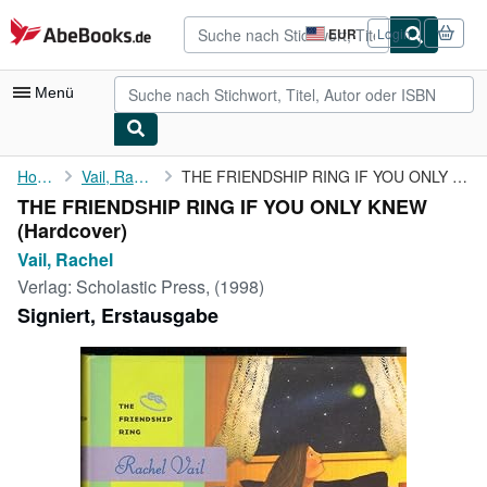
Zum Hauptinhalt
AbeBooks.de
EUR
Login
Seite
der
Einkaufseinstellungen.
Menü
Nutzerkonto
Home
Vail, Rachel
THE FRIENDSHIP RING IF YOU ONLY KNEW
THE FRIENDSHIP RING IF YOU ONLY KNEW
Meine Bestellungen
(Hardcover)
Detailsuche
Vail, Rachel
Verlag:
Scholastic Press, (1998)
Sammlungen
Signiert, Erstausgabe
Antiquarische Bücher
Kunst & Sammlerstücke
Verkäufer
Verkäufer werden
Hilfe