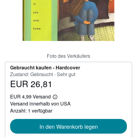
SCHLIESSEN
Foto des Verkäufers
Gebraucht kaufen -
Hardcover
Zustand: Gebraucht - Sehr gut
EUR 26,81
Preis
EUR
EUR 4,99 Versand
26,81
Weitere
Versand innerhalb von USA
Informationen
zu
Anzahl: 1 verfügbar
Versandkosten
In den Warenkorb legen