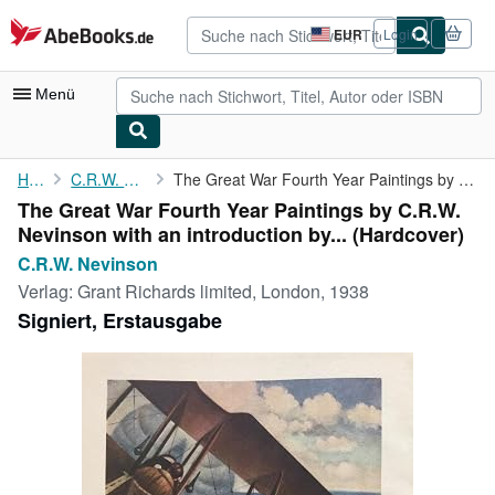
Zum Hauptinhalt
AbeBooks.de
EUR
Login
Seite
der
Einkaufseinstellungen.
Menü
Nutzerkonto
Home
C.R.W. Nevinson
The Great War Fourth Year Paintings by C.R.W. Nevinson with an ...
The Great War Fourth Year Paintings by C.R.W.
Meine Bestellungen
Nevinson with an introduction by... (Hardcover)
Detailsuche
C.R.W. Nevinson
Verlag:
Grant Richards limited, London, 1938
Sammlungen
Signiert, Erstausgabe
Antiquarische Bücher
Kunst & Sammlerstücke
Verkäufer
Verkäufer werden
Hilfe