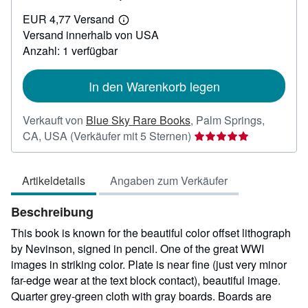
EUR
EUR 4,77 Versand
1.787,51
Weitere
Versand innerhalb von USA
Informationen
zu
Anzahl: 1 verfügbar
Versandkosten
In den Warenkorb legen
Verkauft von
Blue Sky Rare Books
,
Palm Springs,
Verkäuferbewertung
CA, USA
(Verkäufer mit 5 Sternen)
5
von
Artikeldetails
Angaben zum Verkäufer
5
Sternen
Beschreibung
This book is known for the beautiful color offset lithograph
by Nevinson, signed in pencil. One of the great WWI
images in striking color. Plate is near fine (just very minor
far-edge wear at the text block contact), beautiful image.
Quarter grey-green cloth with gray boards. Boards are