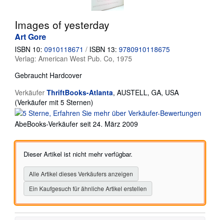
Hilfe
Images of yesterday
SCHLIESSEN
Art Gore
ISBN 10:
0910118671
/
ISBN 13:
9780910118675
Verlag:
American West Pub. Co, 1975
Gebraucht
Hardcover
Verkäufer
ThriftBooks-Atlanta
,
AUSTELL, GA, USA
Verkäuferbewertung
(Verkäufer mit 5 Sternen)
5
von
AbeBooks-Verkäufer seit 24. März 2009
5
Sternen
Dieser Artikel ist nicht mehr verfügbar.
Alle Artikel dieses Verkäufers anzeigen
Ein Kaufgesuch für ähnliche Artikel erstellen