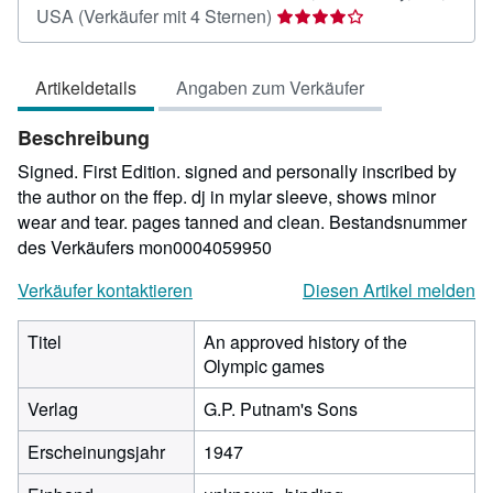
Verkäuferbewertung
USA
(Verkäufer mit 4 Sternen)
4
von
Artikeldetails
Angaben zum Verkäufer
5
Sternen
Beschreibung
Signed. First Edition. signed and personally inscribed by
the author on the ffep. dj in mylar sleeve, shows minor
wear and tear. pages tanned and clean.
Bestandsnummer
des Verkäufers mon0004059950
Verkäufer kontaktieren
Diesen Artikel melden
Titel
An approved history of the
Olympic games
Verlag
G.P. Putnam's Sons
Erscheinungsjahr
1947