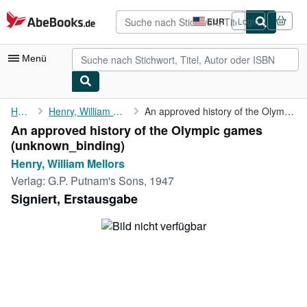
Zum Hauptinhalt
AbeBooks.de
EUR
Login
Seite
der
Einkaufseinstellungen.
Menü
Nutzerkonto
Home
Henry, William Mellors
An approved history of the Olympic games
An approved history of the Olympic games
Meine Bestellungen
(unknown_binding)
Detailsuche
Henry, William Mellors
Verlag:
G.P. Putnam's Sons, 1947
Sammlungen
Signiert, Erstausgabe
Antiquarische Bücher
Kunst & Sammlerstücke
Verkäufer
Verkäufer werden
Hilfe