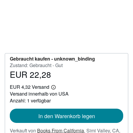
SCHLIESSEN
Gebraucht kaufen -
unknown_binding
Zustand: Gebraucht - Gut
EUR 22,28
Preis
EUR
EUR 4,32 Versand
22,28
Weitere
Versand innerhalb von USA
Informationen
zu
Anzahl: 1 verfügbar
Versandkosten
In den Warenkorb legen
Verkauft von
Books From California
,
Simi Valley, CA,