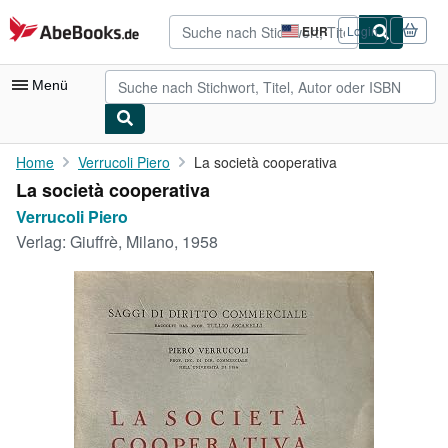
Zum Hauptinhalt
AbeBooks.de
EUR
Login
Seite
der
Einkaufseinstellungen.
Menü
Nutzerkonto
Home
Verrucoli Piero
La società cooperativa
La società cooperativa
Meine Bestellungen
Verrucoli Piero
Detailsuche
Verlag:
Giuffrè, Milano, 1958
Sammlungen
Antiquarische Bücher
Kunst & Sammlerstücke
Verkäufer
Verkäufer werden
Hilfe