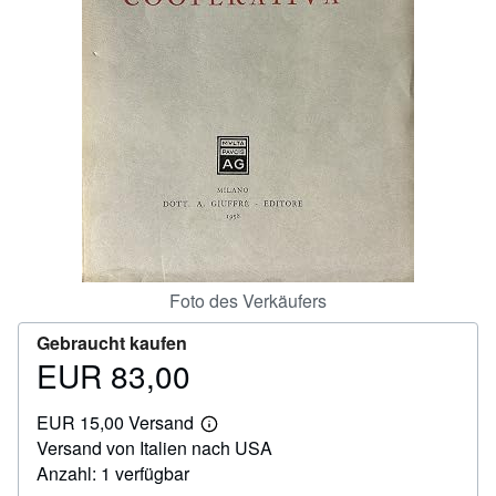
SCHLIESSEN
Foto des Verkäufers
Gebraucht kaufen
EUR 83,00
Preis
EUR
EUR 15,00 Versand
83,00
Weitere
Versand von Italien nach USA
Informationen
zu
Anzahl: 1 verfügbar
Versandkosten