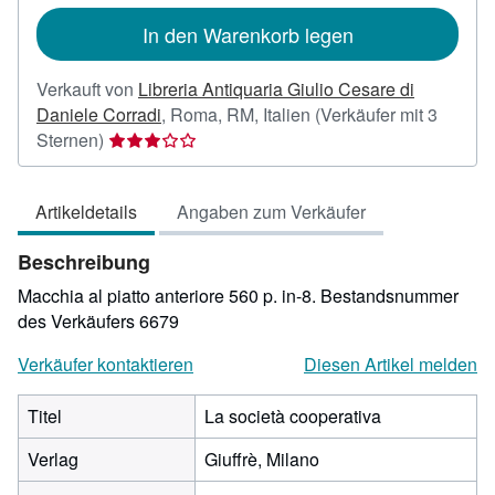
In den Warenkorb legen
Verkauft von
Libreria Antiquaria Giulio Cesare di
Daniele Corradi
,
Roma, RM, Italien
(Verkäufer mit 3
Verkäuferbewertung
Sternen)
3
von
Artikeldetails
Angaben zum Verkäufer
5
Sternen
Beschreibung
Macchia al piatto anteriore 560 p. in-8.
Bestandsnummer
des Verkäufers 6679
Verkäufer kontaktieren
Diesen Artikel melden
Titel
La società cooperativa
Verlag
Giuffrè, Milano