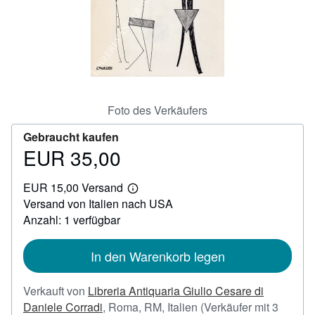
SCHLIESSEN
Foto des Verkäufers
Gebraucht kaufen
EUR 35,00
Preis
EUR
EUR 15,00 Versand
35,00
Weitere
Versand von Italien nach USA
Informationen
zu
Anzahl: 1 verfügbar
Versandkosten
In den Warenkorb legen
Verkauft von
Libreria Antiquaria Giulio Cesare di
Daniele Corradi
,
Roma, RM, Italien
(Verkäufer mit 3