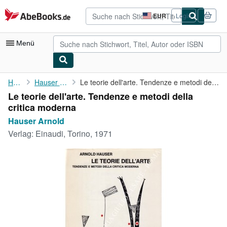
Zum Hauptinhalt
AbeBooks.de
EUR
Login
Seite
der
Einkaufseinstellungen.
Menü
Nutzerkonto
Home
Hauser Arnold
Le teorie dell'arte. Tendenze e metodi della critica moderna
Le teorie dell'arte. Tendenze e metodi della
Meine Bestellungen
critica moderna
Detailsuche
Hauser Arnold
Verlag:
Einaudi, Torino, 1971
Sammlungen
Antiquarische Bücher
Kunst & Sammlerstücke
Verkäufer
Verkäufer werden
Hilfe