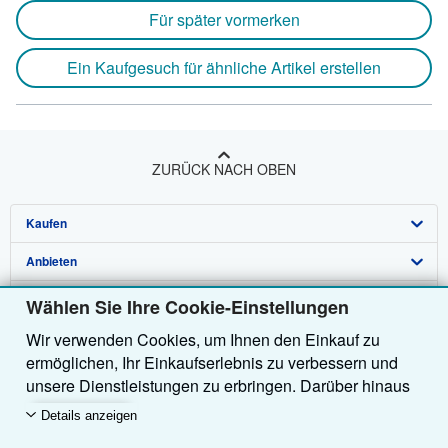
Für später vormerken
Ein Kaufgesuch für ähnliche Artikel erstellen
ZURÜCK NACH OBEN
Kaufen
Anbieten
Detailsuche
Über uns
Sammlungen
Verkäufer werden
Wählen Sie Ihre Cookie-Einstellungen
Wir verwenden Cookies, um Ihnen den Einkauf zu
Hilfe
Nutzerkonto
Partnerprogramm
Über uns / Impressum
ermöglichen, Ihr Einkaufserlebnis zu verbessern und
Weitere AbeBooks Unternehmen
Meine Bestellungen
Empfehlen Sie einen Verkäufer
Presse
Hilfebereich
unsere Dienstleistungen zu erbringen. Darüber hinaus
verwenden wir Cookies, um nachzuvollziehen, wie
AbeBooks folgen
Warenkorb
Karriere
Kundenservice
AbeBooks.com
Details anzeigen
Kunden unsere Dienste nutzen (z. B. durch die