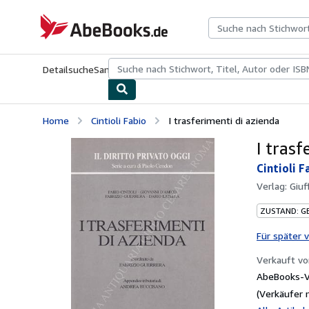
Zum Hauptinhalt
AbeBooks.de
Detailsuche
Sammlungen
Antiquarische Bücher
Kunst & Samm
Home
Cintioli Fabio
I trasferimenti di azienda
I trasf
Cintioli F
Verlag:
Giuf
ZUSTAND: G
Für später 
Verkauft v
AbeBooks-V
(Verkäufer 