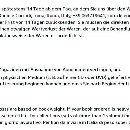
l spätestens 14 Tage ab dem Tag, an dem Sie uns über den W
i Daniele Corradi, roma, Roma, Italy, +39 063219641, zurückse
 der Frist von 14 Tagen zurücksenden. Sie müssen die direkten
inen etwaigen Wertverlust der Waren, der auf eine Behandlu
nktionsweise der Waren erforderlich ist.
r Magazinen mit Ausnahme von Abonnementverträgen; und
nem physischen Medium (z. B. auf einer CD oder DVD) geliefert
der Lieferung beginnen können und dass Sie nach Beginn der L
costs are based on book weight. If your book ordered is heavy 
ase note that for collections (sets of more than 1 volume) e
giorno lavorativo. Per libri da inviare in Italia di peso superi