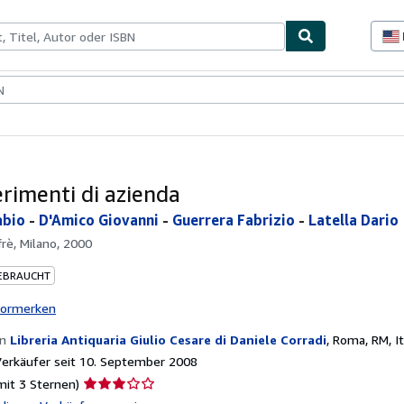
lerstücke
Verkäufer
Verkäufer werden
erimenti di azienda
abio
-
D'Amico Giovanni
-
Guerrera Fabrizio
-
Latella Dario
frè, Milano, 2000
EBRAUCHT
vormerken
on
Libreria Antiquaria Giulio Cesare di Daniele Corradi
,
Roma, RM, It
erkäufer seit 10. September 2008
Verkäuferbewertung
mit 3 Sternen)
3