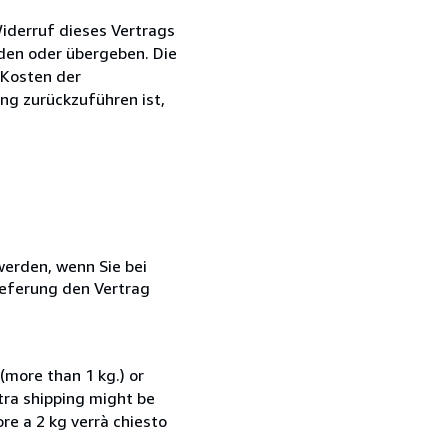
iderruf dieses Vertrags
nden oder übergeben. Die
 Kosten der
ng zurückzuführen ist,
 werden, wenn Sie bei
ieferung den Vertrag
(more than 1 kg.) or
xtra shipping might be
ore a 2 kg verrà chiesto