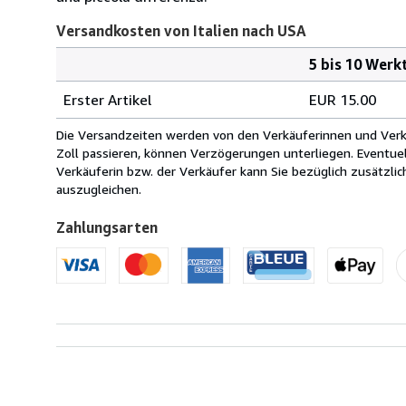
Versandkosten von Italien nach USA
5 bis 10 Werk
Bestellmenge
Versandkosten
Erster Artikel
EUR 15.00
von
Italien
Die Versandzeiten werden von den Verkäuferinnen und Verkäu
nach
Zoll passieren, können Verzögerungen unterliegen. Eventue
USA
Verkäuferin bzw. der Verkäufer kann Sie bezüglich zusätzli
auszugleichen.
Zahlungsarten