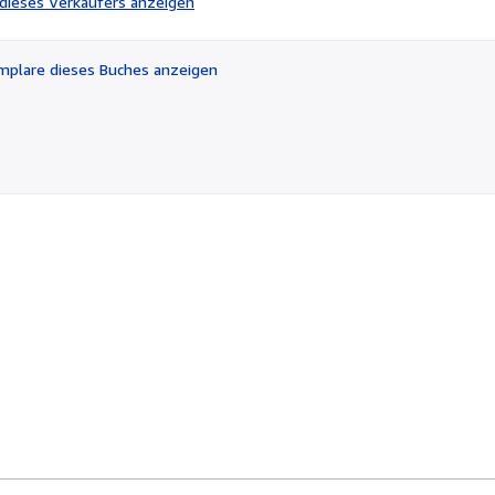
l dieses Verkäufers anzeigen
von
5
Sternen
plare dieses Buches anzeigen