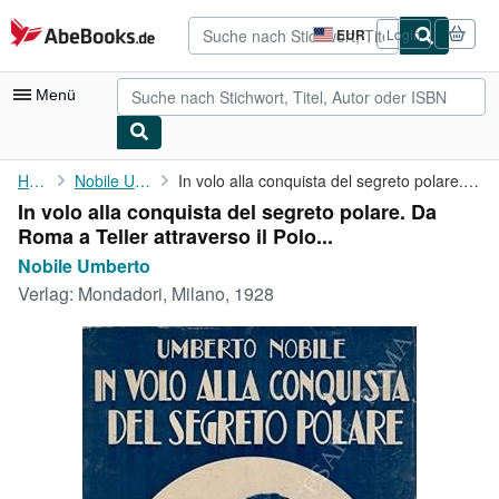
Zum Hauptinhalt
AbeBooks.de
EUR
Login
Seite
der
Einkaufseinstellungen.
Menü
Nutzerkonto
Home
Nobile Umberto
In volo alla conquista del segreto polare. Da Roma a Teller ...
In volo alla conquista del segreto polare. Da
Meine Bestellungen
Roma a Teller attraverso il Polo...
Detailsuche
Nobile Umberto
Verlag:
Mondadori, Milano, 1928
Sammlungen
Antiquarische Bücher
Kunst & Sammlerstücke
Verkäufer
Verkäufer werden
Hilfe