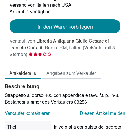
Weitere
Versand von Italien nach USA
Informationen
zu
Anzahl: 1 verfügbar
Versandkosten
In den Warenkorb legen
Verkauft von
Libreria Antiquaria Giulio Cesare di
Daniele Corradi
,
Roma, RM, Italien
(Verkäufer mit 3
Verkäuferbewertung
Sternen)
3
von
Artikeldetails
Angaben zum Verkäufer
5
Sternen
Beschreibung
Strappetto al dorso 405 con appendice e tavv. f.t. p. in-8.
Bestandsnummer des Verkäufers 33256
Verkäufer kontaktieren
Diesen Artikel melden
Titel
In volo alla conquista del segreto