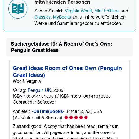
mitwirkenden Personen
Sehen Sie sich
Virginia Woolf
,
Mint Editions
und
Classics, MyBooks
an, um ihre veröffentlichten
Werke und Sammlerangebote zu entdecken.
Suchergebnisse für A Room of One's Own:
Penguin Great Ideas
Great Ideas Room of Ones Own (Penguin
Great Ideas)
Woolf, Virginia
Verlag:
Penguin UK
, 2005
ISBN 10: 0141018984
/
ISBN 13: 9780141018980
Gebraucht
/
Softcover
Anbieter:
-OnTimeBooks-
, Phoenix, AZ, USA
Verkäuferbewertung
(Verkäufer mit 5 Sternen)
5
Zustand: good. A copy that has been read, remains in
von
good condition. All pages are intact, and the cover is
5
intact. The spine and cover show signs of wear. Pages