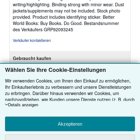
von
writing/highlighting. Binding strong with minor wear. Dust
5
jackets/supplements may not be included. Stock photo
Sternen
provided. Product includes identifying sticker. Better
World Books: Buy Books. Do Good.
Bestandsnummer
des Verkäufers GRP92093245
Verkäufer kontaktieren
Gebraucht kaufen
EUR 5,62
Wählen Sie Ihre Cookie-Einstellungen
EUR 5,83 Versand
Wir verwenden Cookies, um Ihnen den Einkauf zu ermöglichen,
Weitere
Versand von Vereinigtes Königreich nach USA
Informationen
Ihr Einkaufserlebnis zu verbessern und unsere Dienstleistungen
zu
zu erbringen. Darüber hinaus verwenden wir Cookies, um
Anzahl: 1 verfügbar
Versandkosten
nachzuvollziehen, wie Kunden unsere Dienste nutzen (z. B. durch
die Erfassung von Website-Besuchen), sodass wir Optimierungen
Details anzeigen
In den Warenkorb
vornehmen können. Sofern Sie zustimmen, setzen wir auch
Cookies von Drittanbietern ein, um in Anzeigen relevante Inhalte
darzustellen und die Effizienz von Anzeigen zu ermitteln. Wählen
Akzeptieren
Sie „Ablehnen" aus, um abzulehnen, oder „Personalisieren", um
mehr zu erfahren. Sie können Ihre Auswahl jederzeit ändern,