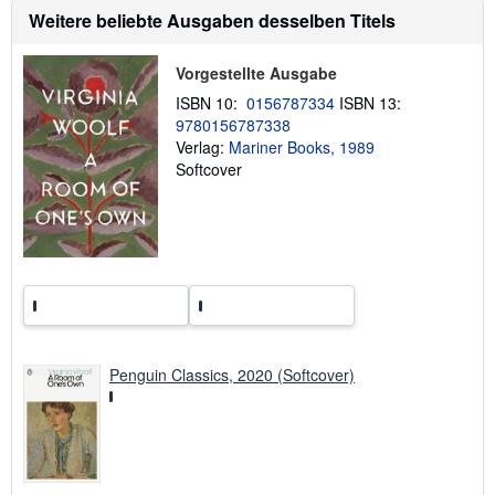
e
t
Weitere beliebte Ausgaben desselben Titels
n
i
o
n
Vorgestellte Ausgabe
e
n
ISBN 10:
0156787334
ISBN 13:
z
9780156787338
u
Verlag:
Mariner Books, 1989
V
e
Softcover
r
s
a
n
d
k
o
s
t
e
n
Penguin Classics, 2020 (Softcover)