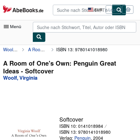
Zum Hauptinhalt
AbeBooks.de
EUR
Login
Seite
der
Einkaufseinstellungen.
Menü
Woolf, Virginia
A Room of One's Own: Penguin Great Ideas
ISBN 13: 9780141018980
Nutzerkonto
Meine Bestellungen
A Room of One's Own: Penguin Great
Ideas - Softcover
Detailsuche
Woolf, Virginia
Sammlungen
Antiquarische Bücher
Kunst & Sammlerstücke
Verkäufer
Softcover
ISBN 10: 0141018984
Verkäufer werden
ISBN 13: 9780141018980
Hilfe
Verlag:
Penguin
,
2004