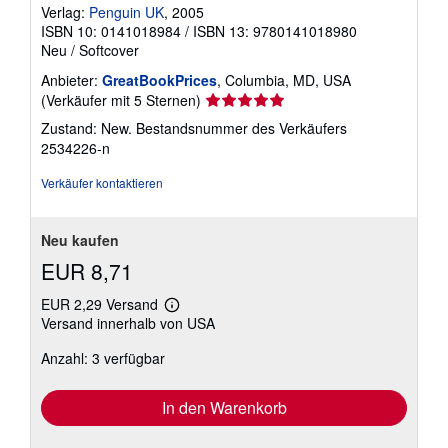
Verlag:
Penguin UK
, 2005
ISBN 10: 0141018984
/
ISBN 13: 9780141018980
Neu
/
Softcover
Anbieter:
GreatBookPrices
, Columbia, MD, USA
Verkäuferbewertung
(Verkäufer mit 5 Sternen)
5
Zustand: New.
Bestandsnummer des Verkäufers
von
2534226-n
5
Sternen
Verkäufer kontaktieren
Neu kaufen
EUR 8,71
EUR 2,29 Versand
Weitere
Versand innerhalb von USA
Informationen
zu
Anzahl: 3 verfügbar
Versandkosten
In den Warenkorb