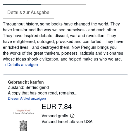
Details zur Ausgabe
Inhaltsangabe
Throughout history, some books have changed the world. They
have transformed the way we see ourselves - and each other.
They have inspired debate, dissent, war and revolution. They
have enlightened, outraged, provoked and comforted. They have
enriched lives - and destroyed them. Now Penguin brings you
the works of the great thinkers, pioneers, radicals and visionaries
whose ideas shook civilization, and helped make us who we are.
Details anzeigen
Gebraucht kaufen
Zustand: Befriedigend
A copy that has been read, remains...
Diesen Artikel anzeigen
EUR 7,84
Versand gratis
W
Versand innerhalb von USA
e
i
t