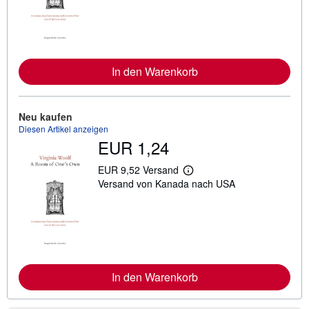
e
r
e
I
n
f
In den Warenkorb
o
r
m
a
t
Neu kaufen
i
Diesen Artikel anzeigen
o
EUR 1,24
n
e
n
EUR 9,52 Versand
W
z
Versand von Kanada nach USA
e
u
i
V
t
e
e
r
r
s
e
a
I
n
n
d
f
k
In den Warenkorb
o
o
r
s
m
t
a