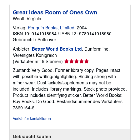
Great Ideas Room of Ones Own
Woolf, Virginia
Verlag:
Penguin Books, Limited
, 2004
ISBN 10: 0141018984
/
ISBN 13: 9780141018980
Gebraucht
/
Softcover
Anbieter:
Better World Books Ltd
, Dunfermline,
Vereinigtes Königreich
Verkäuferbewertung
(Verkäufer mit 5 Sternen)
5
Zustand: Very Good. Former library copy. Pages intact
von
with possible writing/highlighting. Binding strong with
5
minor wear. Dust jackets/supplements may not be
Sternen
included. Includes library markings. Stock photo provided.
Product includes identifying sticker. Better World Books:
Buy Books. Do Good.
Bestandsnummer des Verkäufers
7869164-6
Verkäufer kontaktieren
Gebraucht kaufen