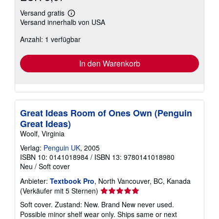
Versand gratis
Weitere
Versand innerhalb von USA
Informationen
zu
Anzahl: 1 verfügbar
Versandkosten
In den Warenkorb
Great Ideas Room of Ones Own (Penguin
Great Ideas)
Woolf, Virginia
Verlag:
Penguin UK
, 2005
ISBN 10: 0141018984
/
ISBN 13: 9780141018980
Neu
/
Soft cover
Anbieter:
Textbook Pro
, North Vancouver, BC, Kanada
Verkäuferbewertung
(Verkäufer mit 5 Sternen)
5
Soft cover. Zustand: New. Brand New never used.
von
Possible minor shelf wear only. Ships same or next