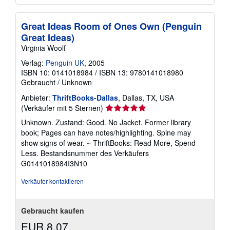
Great Ideas Room of Ones Own (Penguin
Great Ideas)
Virginia Woolf
Verlag:
Penguin UK
, 2005
ISBN 10: 0141018984
/
ISBN 13: 9780141018980
Gebraucht
/
Unknown
Anbieter:
ThriftBooks-Dallas
, Dallas, TX, USA
Verkäuferbewertung
(Verkäufer mit 5 Sternen)
5
Unknown. Zustand: Good. No Jacket. Former library
von
book; Pages can have notes/highlighting. Spine may
5
show signs of wear. ~ ThriftBooks: Read More, Spend
Sternen
Less.
Bestandsnummer des Verkäufers
G0141018984I3N10
Verkäufer kontaktieren
Gebraucht kaufen
EUR 8,07