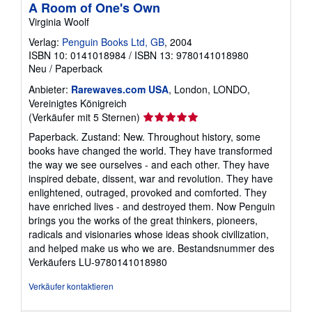
A Room of One's Own
Virginia Woolf
Verlag:
Penguin Books Ltd, GB
, 2004
ISBN 10: 0141018984
/
ISBN 13: 9780141018980
Neu
/
Paperback
Anbieter:
Rarewaves.com USA
, London, LONDO,
Vereinigtes Königreich
Verkäuferbewertung
(Verkäufer mit 5 Sternen)
5
Paperback. Zustand: New. Throughout history, some
von
books have changed the world. They have transformed
5
the way we see ourselves - and each other. They have
Sternen
inspired debate, dissent, war and revolution. They have
enlightened, outraged, provoked and comforted. They
have enriched lives - and destroyed them. Now Penguin
brings you the works of the great thinkers, pioneers,
radicals and visionaries whose ideas shook civilization,
and helped make us who we are.
Bestandsnummer des
Verkäufers LU-9780141018980
Verkäufer kontaktieren