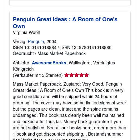
Penguin Great Ideas : A Room of One's
Own
Virginia Woolf
Verlag:
Penguin
, 2004
ISBN 10: 0141018984
/
ISBN 13: 9780141018980
Gebraucht
/
Mass Market Paperback
Anbieter:
AwesomeBooks
, Wallingford, Vereinigtes
Königreich
Verkäuferbewertung
(Verkäufer mit 5 Sternen)
5
Mass Market Paperback. Zustand: Very Good. Penguin
von
Great Ideas : A Room of One's Own This book is in very
5
good condition and will be shipped within 24 hours of
Sternen
ordering. The cover may have some limited signs of wear
but the pages are clean, intact and the spine remains
undamaged. This book has clearly been well maintained
and looked after thus far. Money back guarantee if you
are not satisfied. See all our books here, order more than
1 book and get discounted shipping. .
Bestandsnummer
des Verkäufers 7719-9780141018980