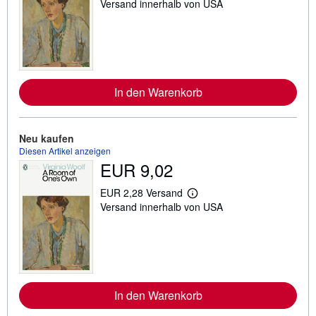
Versand innerhalb von USA
e
i
t
e
r
e
I
n
In den Warenkorb
f
o
r
m
a
Neu kaufen
t
Diesen Artikel anzeigen
i
EUR 9,02
o
n
e
EUR 2,28 Versand
n
W
Versand innerhalb von USA
z
e
u
i
V
t
e
e
r
r
s
e
a
I
n
n
d
In den Warenkorb
f
k
o
o
r