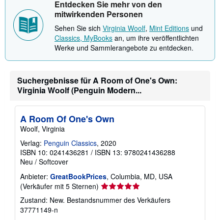
Entdecken Sie mehr von den
mitwirkenden Personen
Sehen Sie sich
Virginia Woolf
,
Mint Editions
und
Classics, MyBooks
an, um ihre veröffentlichten
Werke und Sammlerangebote zu entdecken.
Suchergebnisse für A Room of One's Own:
Virginia Woolf (Penguin Modern...
A Room Of One's Own
Woolf, Virginia
Verlag:
Penguin Classics
, 2020
ISBN 10: 0241436281
/
ISBN 13: 9780241436288
Neu
/
Softcover
Anbieter:
GreatBookPrices
, Columbia, MD, USA
Verkäuferbewertung
(Verkäufer mit 5 Sternen)
5
Zustand: New.
Bestandsnummer des Verkäufers
von
37771149-n
5