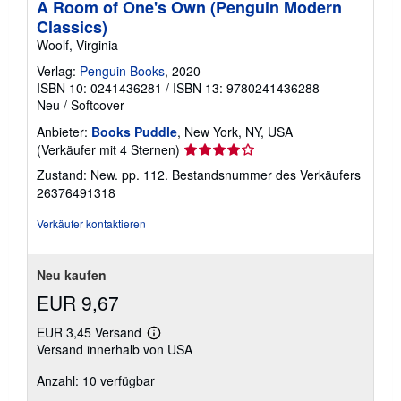
A Room of One's Own (Penguin Modern
Classics)
Woolf, Virginia
Verlag:
Penguin Books
, 2020
ISBN 10: 0241436281
/
ISBN 13: 9780241436288
Neu
/
Softcover
Anbieter:
Books Puddle
, New York, NY, USA
Verkäuferbewertung
(Verkäufer mit 4 Sternen)
4
Zustand: New. pp. 112.
Bestandsnummer des Verkäufers
von
26376491318
5
Sternen
Verkäufer kontaktieren
Neu kaufen
EUR 9,67
EUR 3,45 Versand
Weitere
Versand innerhalb von USA
Informationen
zu
Anzahl: 10 verfügbar
Versandkosten