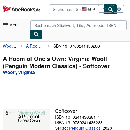
Zum Hauptinhalt
AbeBooks.de
EUR
Login
Seite
der
Einkaufseinstellungen.
Menü
Woolf, Virginia
A Room of One's Own: Virginia Woolf (Penguin Modern Classics)
ISBN 13: 9780241436288
Nutzerkonto
Meine Bestellungen
A Room of One's Own: Virginia Woolf
(Penguin Modern Classics) - Softcover
Detailsuche
Woolf, Virginia
Sammlungen
Antiquarische Bücher
Kunst & Sammlerstücke
Verkäufer
Softcover
ISBN 10: 0241436281
Verkäufer werden
ISBN 13: 9780241436288
Hilfe
Verlag:
Penguin Classics
,
2020