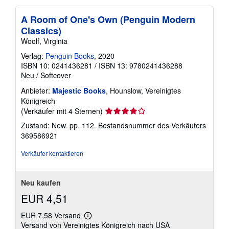
A Room of One's Own (Penguin Modern
Classics)
Woolf, Virginia
Verlag:
Penguin Books
, 2020
ISBN 10: 0241436281
/
ISBN 13: 9780241436288
Neu
/
Softcover
Anbieter:
Majestic Books
, Hounslow, Vereinigtes
Königreich
Verkäuferbewertung
(Verkäufer mit 4 Sternen)
4
Zustand: New. pp. 112.
Bestandsnummer des Verkäufers
von
369586921
5
Sternen
Verkäufer kontaktieren
Neu kaufen
EUR 4,51
EUR 7,58 Versand
Weitere
Versand von Vereinigtes Königreich nach USA
Informationen