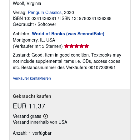
Woolf, Virginia
Verlag:
Penguin Classics
, 2020
ISBN 10: 0241436281
/
ISBN 13: 9780241436288
Gebraucht
/
Softcover
Anbieter:
World of Books (was SecondSale)
,
Montgomery, IL, USA
Verkäuferbewertung
(Verkäufer mit 5 Sternen)
5
Zustand: Good. Item in good condition. Textbooks may
von
not include supplemental items i.e. CDs, access codes
5
etc.
Bestandsnummer des Verkäufers 00107238951
Sternen
Verkäufer kontaktieren
Gebraucht kaufen
EUR 11,37
Versand gratis
Weitere
Versand innerhalb von USA
Informationen
zu
Anzahl: 1 verfügbar
Versandkosten