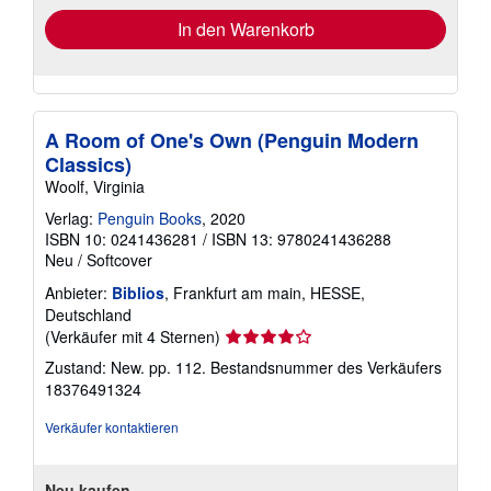
In den Warenkorb
A Room of One's Own (Penguin Modern
Classics)
Woolf, Virginia
Verlag:
Penguin Books
, 2020
ISBN 10: 0241436281
/
ISBN 13: 9780241436288
Neu
/
Softcover
Anbieter:
Biblios
, Frankfurt am main, HESSE,
Deutschland
Verkäuferbewertung
(Verkäufer mit 4 Sternen)
4
Zustand: New. pp. 112.
Bestandsnummer des Verkäufers
von
18376491324
5
Sternen
Verkäufer kontaktieren
Neu kaufen