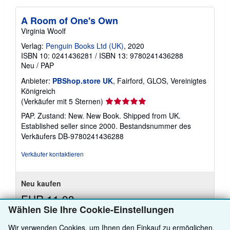
A Room of One's Own
Virginia Woolf
Verlag:
Penguin Books Ltd (UK)
, 2020
ISBN 10: 0241436281
/
ISBN 13: 9780241436288
Neu
/
PAP
Anbieter:
PBShop.store UK
, Fairford, GLOS, Vereinigtes
Königreich
Verkäuferbewertung
(Verkäufer mit 5 Sternen)
5
PAP. Zustand: New. New Book. Shipped from UK.
von
Established seller since 2000.
Bestandsnummer des
5
Verkäufers DB-9780241436288
Sternen
Verkäufer kontaktieren
Neu kaufen
EUR 11,93
Wählen Sie Ihre Cookie-Einstellungen
EUR 3,83 Versand
Weitere
Versand von Vereinigtes Königreich nach USA
Wir verwenden Cookies, um Ihnen den Einkauf zu ermöglichen,
Informationen