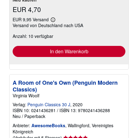
EUR 4,70
EUR 9,95 Versand
Weitere
Versand von Deutschland nach USA
Informationen
zu
Anzahl: 10 verfügbar
Versandkosten
In den Warenkorb
A Room of One's Own (Penguin Modern
Classics)
Virginia Woolf
Verlag:
Penguin Classics 30 J
, 2020
ISBN 10: 0241436281
/
ISBN 13: 9780241436288
Neu
/
Paperback
Anbieter:
AwesomeBooks
, Wallingford, Vereinigtes
Königreich
Verkäuferbewertung
(Verkäufer mit 5 Sternen)