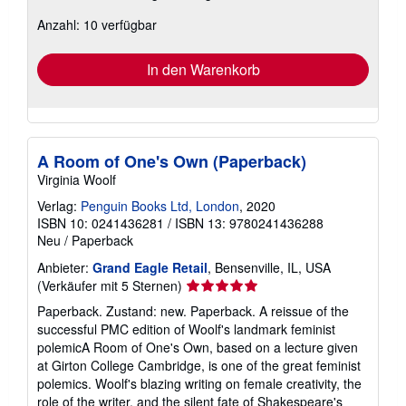
zu
Anzahl: 10 verfügbar
Versandkosten
In den Warenkorb
A Room of One's Own (Paperback)
Virginia Woolf
Verlag:
Penguin Books Ltd, London
, 2020
ISBN 10: 0241436281
/
ISBN 13: 9780241436288
Neu
/
Paperback
Anbieter:
Grand Eagle Retail
, Bensenville, IL, USA
Verkäuferbewertung
(Verkäufer mit 5 Sternen)
5
Paperback. Zustand: new. Paperback. A reissue of the
von
successful PMC edition of Woolf's landmark feminist
5
polemicA Room of One's Own, based on a lecture given
Sternen
at Girton College Cambridge, is one of the great feminist
polemics. Woolf's blazing writing on female creativity, the
role of the writer, and the silent fate of Shakespeare's