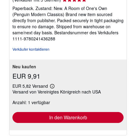
5
Paperback. Zustand: New. A Room of One's Own
von
(Penguin Modern Classics) Brand new item sourced
5
directly from publisher. Packed securely in tight packaging
Sternen
to ensure no damage. Shipped from warehouse on
same/next day basis.
Bestandsnummer des Verkäufers
1111-9780241436288
Verkäufer kontaktieren
Neu kaufen
EUR 9,91
EUR 5,82 Versand
Weitere
Versand von Vereinigtes Königreich nach USA
Informationen
zu
Anzahl: 1 verfügbar
Versandkosten
In den Warenkorb