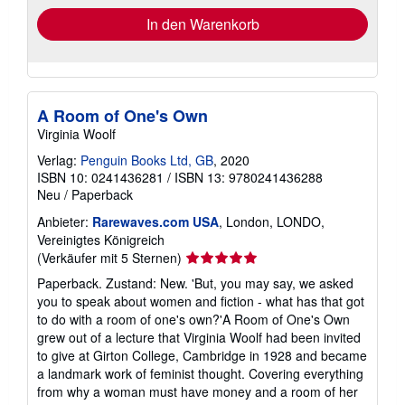
In den Warenkorb
A Room of One's Own
Virginia Woolf
Verlag:
Penguin Books Ltd, GB
, 2020
ISBN 10: 0241436281
/
ISBN 13: 9780241436288
Neu
/
Paperback
Anbieter:
Rarewaves.com USA
, London, LONDO,
Vereinigtes Königreich
Verkäuferbewertung
(Verkäufer mit 5 Sternen)
5
Paperback. Zustand: New. 'But, you may say, we asked
von
you to speak about women and fiction - what has that got
5
to do with a room of one's own?'A Room of One's Own
Sternen
grew out of a lecture that Virginia Woolf had been invited
to give at Girton College, Cambridge in 1928 and became
a landmark work of feminist thought. Covering everything
from why a woman must have money and a room of her