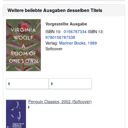
s
m
t
a
Weitere beliebte Ausgaben desselben Titels
e
t
n
i
o
Vorgestellte Ausgabe
n
e
ISBN 10:
0156787334
ISBN 13:
n
9780156787338
z
u
Verlag:
Mariner Books, 1989
V
Softcover
e
r
s
a
n
d
k
o
s
t
e
n
Penguin Classics, 2002 (Softcover)