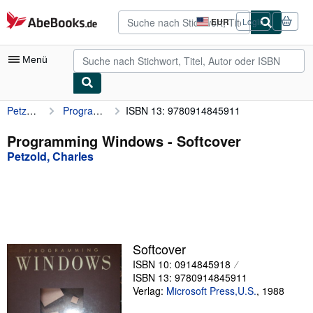
Zum Hauptinhalt
AbeBooks.de
EUR
Login
Seite
der
Einkaufseinstellungen.
Menü
Petzold, Charles
Programming Windows
ISBN 13: 9780914845911
Nutzerkonto
Meine Bestellungen
Programming Windows - Softcover
Petzold, Charles
Detailsuche
Sammlungen
Antiquarische Bücher
Kunst & Sammlerstücke
Softcover
Verkäufer
ISBN 10: 0914845918
ISBN 13: 9780914845911
Verkäufer werden
Verlag:
Microsoft Press,U.S.
,
1988
Hilfe