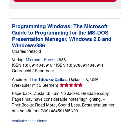
Programming Windows: The Microsoft
Guide to Programming for the MS-DOS
Presentation Manager, Windows 2.0 and
Windows/386
Charles Petzold
Verlag:
Microsoft Press
, 1988
ISBN 10: 0914845918
/
ISBN 13: 9780914845911
Gebraucht
/
Paperback
Anbieter:
ThriftBooks-Dallas
, Dallas, TX, USA
Verkäuferbewertung
(Verkäufer mit 5 Sternen)
5
Paperback. Zustand: Fair. No Jacket. Readable copy.
von
Pages may have considerable notes/highlighting. ~
5
ThriftBooks: Read More, Spend Less.
Bestandsnummer
Sternen
des Verkäufers G0914845918I5N00
Verkäufer kontaktieren