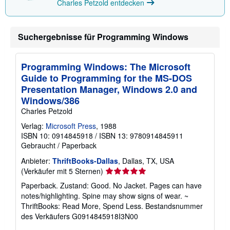
Charles Petzold entdecken
n
e
n
z
Suchergebnisse für Programming Windows
u
V
e
r
Programming Windows: The Microsoft
s
a
Guide to Programming for the MS-DOS
n
Presentation Manager, Windows 2.0 and
d
k
Windows/386
o
Charles Petzold
s
t
Verlag:
Microsoft Press
, 1988
e
ISBN 10: 0914845918
/
ISBN 13: 9780914845911
n
Gebraucht
/
Paperback
Anbieter:
ThriftBooks-Dallas
, Dallas, TX, USA
Verkäuferbewertung
(Verkäufer mit 5 Sternen)
5
Paperback. Zustand: Good. No Jacket. Pages can have
von
notes/highlighting. Spine may show signs of wear. ~
5
ThriftBooks: Read More, Spend Less.
Bestandsnummer
Sternen
des Verkäufers G0914845918I3N00