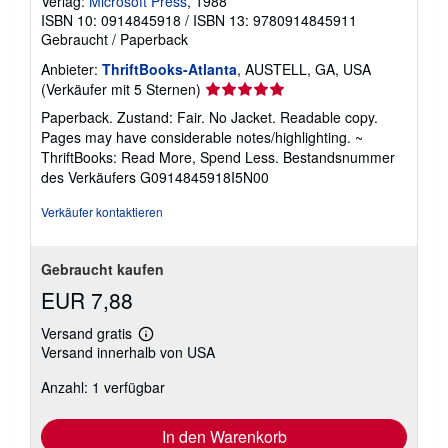
Verlag:
Microsoft Press
, 1988
ISBN 10: 0914845918
/
ISBN 13: 9780914845911
Gebraucht
/
Paperback
Anbieter:
ThriftBooks-Atlanta
, AUSTELL, GA, USA
Verkäuferbewertung
(Verkäufer mit 5 Sternen)
5
Paperback. Zustand: Fair. No Jacket. Readable copy.
von
Pages may have considerable notes/highlighting. ~
5
ThriftBooks: Read More, Spend Less.
Bestandsnummer
Sternen
des Verkäufers G0914845918I5N00
Verkäufer kontaktieren
Gebraucht kaufen
EUR 7,88
Versand gratis
Weitere
Versand innerhalb von USA
Informationen
zu
Anzahl: 1 verfügbar
Versandkosten
In den Warenkorb