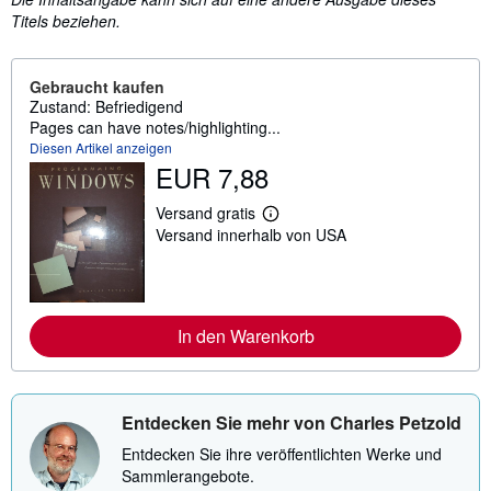
Titels beziehen.
Gebraucht kaufen
Zustand: Befriedigend
Pages can have notes/highlighting...
Diesen Artikel anzeigen
EUR 7,88
Versand gratis
W
Versand innerhalb von USA
e
i
t
e
r
e
In den Warenkorb
I
n
f
o
r
m
Entdecken Sie mehr von Charles Petzold
a
t
Entdecken Sie ihre veröffentlichten Werke und
i
Sammlerangebote.
o