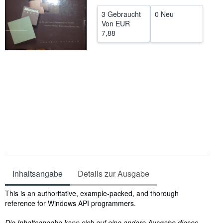
SCHLIESSEN
3 Gebraucht
0 Neu
Von
EUR
7,88
Inhaltsangabe
Details zur Ausgabe
Inhaltsangabe
This is an authoritative, example-packed, and thorough
reference for Windows API programmers.
Die Inhaltsangabe kann sich auf eine andere Ausgabe dieses