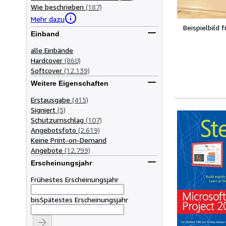
Wie beschrieben
(187)
Mehr dazu
Beispielbild 
Einband
alle Einbände
Hardcover
(860)
Softcover
(12.139)
Weitere Eigenschaften
Erstausgabe
(415)
Signiert
(5)
Schutzumschlag
(107)
Angebotsfoto
(2.619)
Keine Print-on-Demand
Angebote
(12.799)
Erscheinungsjahr
Frühestes Erscheinungsjahr
bis
Spätestes Erscheinungsjahr