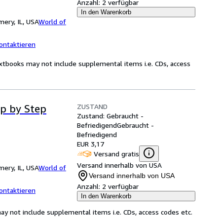
Anzahl:
2 verfügbar
In den Warenkorb
ery, IL, USA
World of
ontaktieren
xtbooks may not include supplemental items i.e. CDs, access
ZUSTAND
ep by Step
Zustand: Gebraucht -
Befriedigend
Gebraucht -
Befriedigend
EUR 3,17
Versand gratis
Versand innerhalb von USA
ery, IL, USA
World of
Versand innerhalb von USA
Anzahl:
2 verfügbar
ontaktieren
In den Warenkorb
y not include supplemental items i.e. CDs, access codes etc.