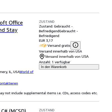
ZUSTAND
oft Office
Zustand: Gebraucht -
nd Stay
Befriedigend
Gebraucht -
Befriedigend
EUR 3,17
Versand gratis
Versand innerhalb von USA
Versand innerhalb von USA
Anzahl:
1 verfügbar
In den Warenkorb
ery, IL, USA
World of
ontaktieren
y not include supplemental items i.e. CDs, access codes etc.
ZUSTAND
 C# (MCSD)