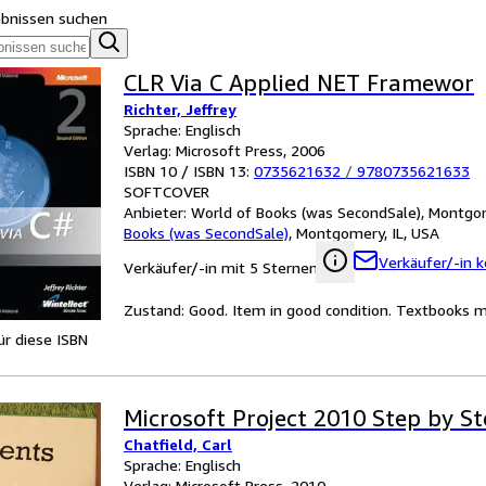
ebnissen suchen
CLR Via C Applied NET Framewor
Richter, Jeffrey
Sprache: Englisch
Verlag: Microsoft Press, 2006
ISBN 10 / ISBN 13:
0735621632
/
9780735621633
SOFTCOVER
Anbieter:
World of Books (was SecondSale), Montgom
Books (was SecondSale)
,
Montgomery, IL, USA
Verkäufer/-in k
Verkäufer/-in mit 5 Sternen
Zustand: Good. Item in good condition. Textbooks ma
für diese ISBN
Microsoft Project 2010 Step by S
Chatfield, Carl
Sprache: Englisch
Verlag: Microsoft Press, 2010