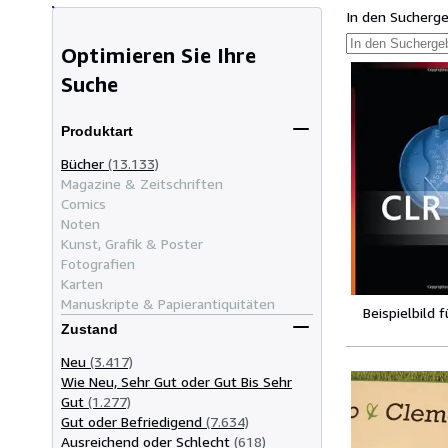
In den Sucherg
Optimieren Sie Ihre
Suche
Produktart
Bücher
(13.133)
Magazine & Zeitschriften
Comics
Noten
Kunst, Grafik & Poster
Fotografien
Karten
Manuskripte & Papierantiquitäten
Beispielbild 
Zustand
Neu
(3.417)
Wie Neu, Sehr Gut oder Gut Bis Sehr
Gut
(1.277)
Gut oder Befriedigend
(7.634)
Ausreichend oder Schlecht
(618)