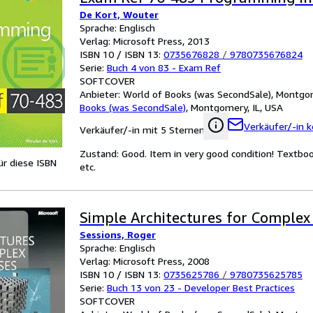
De Kort, Wouter
Sprache: Englisch
Verlag: Microsoft Press, 2013
ISBN 10 / ISBN 13:
0735676828
/
9780735676824
Serie:
Buch 4 von 83 - Exam Ref
SOFTCOVER
Anbieter:
World of Books (was SecondSale), Montgom
Books (was SecondSale)
,
Montgomery, IL, USA
Verkäufer/-in k
Verkäufer/-in mit 5 Sternen
Zustand: Good. Item in very good condition! Textbo
für diese ISBN
etc.
Simple Architectures for Complex
Sessions, Roger
Sprache: Englisch
Verlag: Microsoft Press, 2008
ISBN 10 / ISBN 13:
0735625786
/
9780735625785
Serie:
Buch 13 von 23 - Developer Best Practices
SOFTCOVER