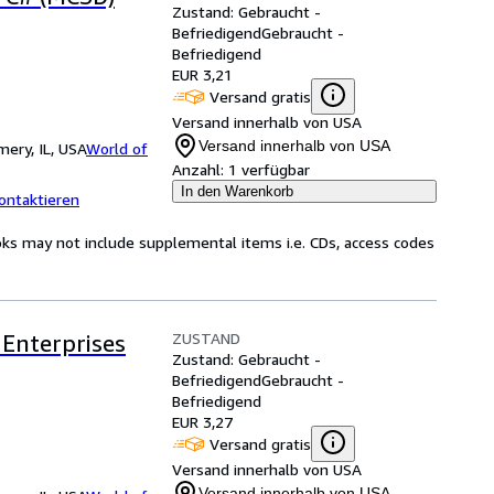
Zustand: Gebraucht -
Befriedigend
Gebraucht -
Befriedigend
EUR 3,21
Versand gratis
Versand innerhalb von USA
Versand innerhalb von USA
ery, IL, USA
World of
Anzahl:
1 verfügbar
In den Warenkorb
ontaktieren
oks may not include supplemental items i.e. CDs, access codes
ZUSTAND
 Enterprises
Zustand: Gebraucht -
Befriedigend
Gebraucht -
Befriedigend
EUR 3,27
Versand gratis
Versand innerhalb von USA
Versand innerhalb von USA