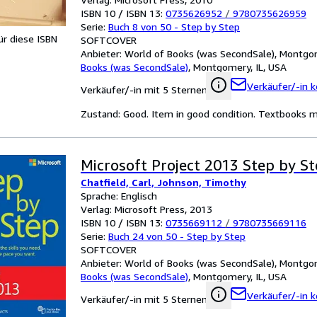
ISBN 10 / ISBN 13:
0735626952
/
9780735626959
Serie:
Buch 8 von 50 - Step by Step
für diese ISBN
SOFTCOVER
Anbieter:
World of Books (was SecondSale), Montgom
Books (was SecondSale)
,
Montgomery, IL, USA
Verkäufer/-in k
Verkäufer/-in mit 5 Sternen
Zustand: Good. Item in good condition. Textbooks ma
Microsoft Project 2013 Step by S
Chatfield, Carl, Johnson, Timothy
Sprache: Englisch
Verlag: Microsoft Press, 2013
ISBN 10 / ISBN 13:
0735669112
/
9780735669116
Serie:
Buch 24 von 50 - Step by Step
SOFTCOVER
Anbieter:
World of Books (was SecondSale), Montgom
Books (was SecondSale)
,
Montgomery, IL, USA
Verkäufer/-in k
Verkäufer/-in mit 5 Sternen