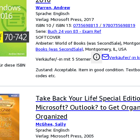
Warren, Andrew
Sprache: Englisch
Verlag: Microsoft Press, 2017
ISBN 10 / ISBN 13:
0735698813
/
9780735698819
Serie:
Buch 24 von 83 - Exam Ref
SOFTCOVER
Anbieter:
World of Books (was SecondSale), Montgom
Books (was SecondSale)
,
Montgomery, IL, USA
Verkäufer/-in k
Verkäufer/-in mit 5 Sternen
für diese ISBN
Zustand: Acceptable. Item in good condition. Textbo
codes etc.
Take Back Your Life! Special Editi
Microsoft? Outlook? to Get Orga
Organized
McGhee, Sally
Sprache: Englisch
Verlag: Microsoft Press, 2005