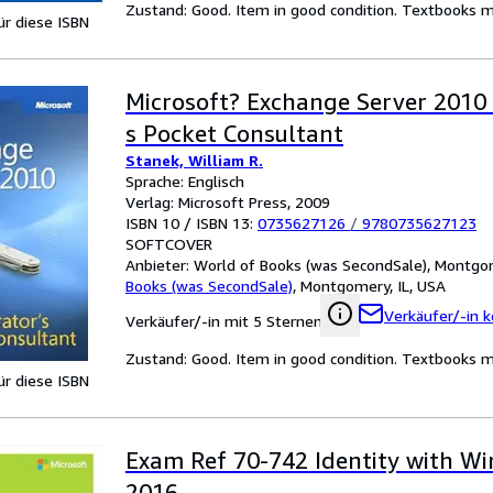
Zustand: Good. Item in good condition. Textbooks ma
für diese ISBN
Microsoft? Exchange Server 2010
s Pocket Consultant
Stanek, William R.
Sprache: Englisch
Verlag: Microsoft Press, 2009
ISBN 10 / ISBN 13:
0735627126
/
9780735627123
SOFTCOVER
Anbieter:
World of Books (was SecondSale), Montgom
Books (was SecondSale)
,
Montgomery, IL, USA
Verkäufer/-in k
Verkäufer/-in mit 5 Sternen
Zustand: Good. Item in good condition. Textbooks ma
für diese ISBN
Exam Ref 70-742 Identity with W
2016