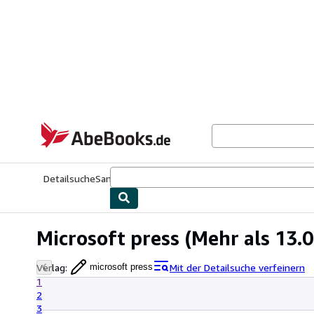
Zum Hauptinhalt
AbeBooks.de
Detailsuche
Sammlungen
Antiquarische Bücher
Kunst & Samm
Microsoft press
(Mehr als 13.0
Verlag
:
Mit der Detailsuche verfeinern
microsoft press
1
2
3