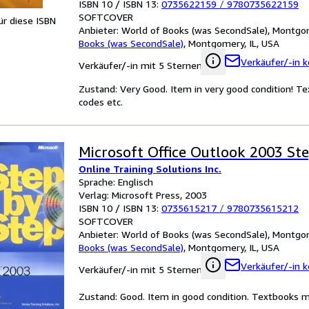
ISBN 10 / ISBN 13:
0735622159
/
9780735622159
SOFTCOVER
für diese ISBN
Anbieter:
World of Books (was SecondSale), Montgom
Books (was SecondSale)
,
Montgomery, IL, USA
Verkäufer/-in k
Verkäufer/-in mit 5 Sternen
Zustand: Very Good. Item in very good condition! Te
codes etc.
Microsoft Office Outlook 2003 St
Online Training Solutions Inc.
Sprache: Englisch
Verlag: Microsoft Press, 2003
ISBN 10 / ISBN 13:
0735615217
/
9780735615212
SOFTCOVER
Anbieter:
World of Books (was SecondSale), Montgom
Books (was SecondSale)
,
Montgomery, IL, USA
Verkäufer/-in k
Verkäufer/-in mit 5 Sternen
Zustand: Good. Item in good condition. Textbooks ma