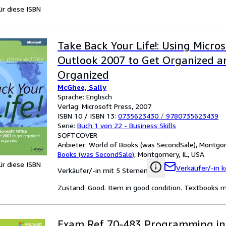
für diese ISBN
Take Back Your Life!: Using Micros
Outlook 2007 to Get Organized a
Organized
McGhee, Sally
Sprache: Englisch
Verlag: Microsoft Press, 2007
ISBN 10 / ISBN 13:
0735623430
/
9780735623439
Serie:
Buch 1 von 22 - Business Skills
SOFTCOVER
Anbieter:
World of Books (was SecondSale), Montgom
Books (was SecondSale)
,
Montgomery, IL, USA
für diese ISBN
Verkäufer/-in k
Verkäufer/-in mit 5 Sternen
Zustand: Good. Item in good condition. Textbooks ma
Exam Ref 70-483 Programming in