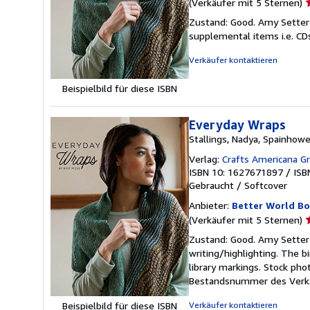
V
(Verkäufer mit 5 Sternen)
5
Zustand: Good. Amy Setter (
v
supplemental items i.e. CD
5
S
Verkäufer kontaktieren
Beispielbild für diese ISBN
Everyday Wraps
Stallings, Nadya, Spainhower
Verlag:
Crafts Americana Gr
ISBN 10: 1627671897
/
ISB
Gebraucht
/
Softcover
Anbieter:
Better World B
V
(Verkäufer mit 5 Sternen)
5
Zustand: Good. Amy Setter (
v
writing/highlighting. The 
5
library markings. Stock pho
S
Bestandsnummer des Verk
Verkäufer kontaktieren
Beispielbild für diese ISBN