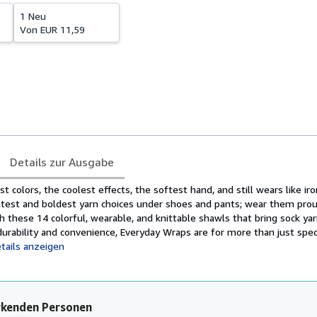
1 Neu
Von
EUR 11,59
Details zur Ausgabe
t colors, the coolest effects, the softest hand, and still wears like iro
htest and boldest yarn choices under shoes and pants; wear them pro
 these 14 colorful, wearable, and knittable shawls that bring sock yar
durability and convenience, Everyday Wraps are for more than just speci
tails anzeigen
rkenden Personen