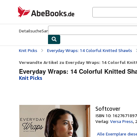
Zum Hauptinhalt
AbeBooks.de
Detailsuche
Sammlungen
Antiquarische Bücher
Kunst & Samm
Knit Picks
Everyday Wraps: 14 Colorful Knitted Shawls
Verwandte Artikel zu Everyday Wraps: 14 Colorful Kni
Everyday Wraps: 14 Colorful Knitted Sha
Knit Picks
Softcover
ISBN 10: 1627671897
Verlag:
Versa Press
,
Alle
Exemplare dies