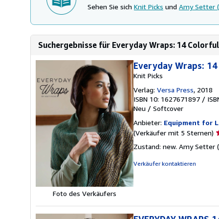
Sehen Sie sich
Knit Picks
und
Amy Setter 
Suchergebnisse für Everyday Wraps: 14 Colorfu
Everyday Wraps: 14 
Knit Picks
Verlag:
Versa Press
, 2018
ISBN 10: 1627671897
/
ISB
Neu
/
Softcover
Anbieter:
Equipment for L
V
(Verkäufer mit 5 Sternen)
5
Zustand: new. Amy Setter (P
v
5
Verkäufer kontaktieren
S
Foto des Verkäufers
EVERYDAY WRAPS 14 