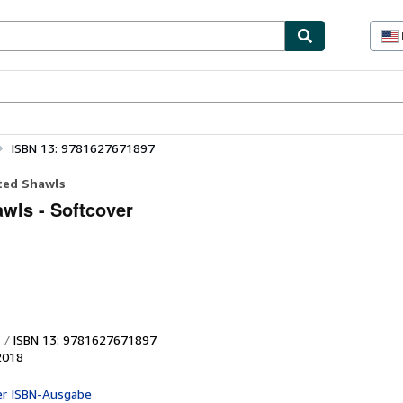
lerstücke
Verkäufer
Verkäufer werden
ISBN 13: 9781627671897
tted Shawls
wls - Softcover
ISBN 13: 9781627671897
2018
er ISBN-Ausgabe