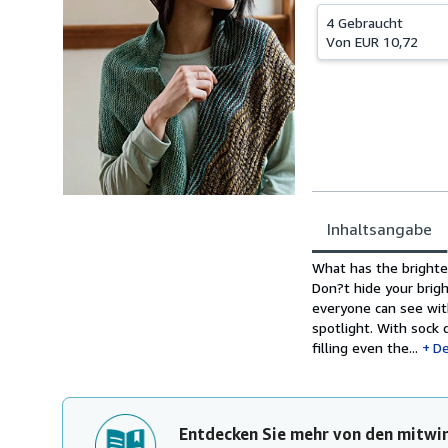
4 Gebraucht
Von
EUR 10,72
Inhaltsangabe
Inhaltsangabe
What has the brightes
Don?t hide your brig
everyone can see with
spotlight. With sock 
filling even the...
De
Entdecken Sie mehr von den mitwi