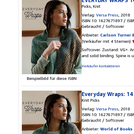
Picks, Knit
Verlag:
Versa Press
, 2018
ISBN 10: 1627671897
/
ISB
Gebraucht
/
Softcover
Anbieter:
Carlson Turner 
V
(Verkäufer mit 4 Sternen)
4
Softcover. Zustand: VG+. Amy
v
and solid binding. Spine is u
5
S
Verkäufer kontaktieren
Beispielbild für diese ISBN
Everyday Wraps: 14 
Knit Picks
Verlag:
Versa Press
, 2018
ISBN 10: 1627671897
/
ISB
Gebraucht
/
Softcover
Anbieter:
World of Books 