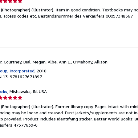
erkäuferbewertung
Photographer) (illustrator). Item in good condition. Textbooks may no
on
s, access codes etc.
Bestandsnummer des Verkäufers 00097348567
ternen
, Courtney, Dial, Megan, Albe, Ann L., O'Mahony, Allison
oup, Incorporated
, 2018
N 13: 9781627671897
ooks
, Mishawaka, IN, USA
erkäuferbewertung
Photographer) (illustrator). Former library copy. Pages intact with min
on
binding may be loose and creased. Dust jackets/supplements are not in
to provided. Product includes identifying sticker. Better World Books: 
ternen
äufers 47577639-6