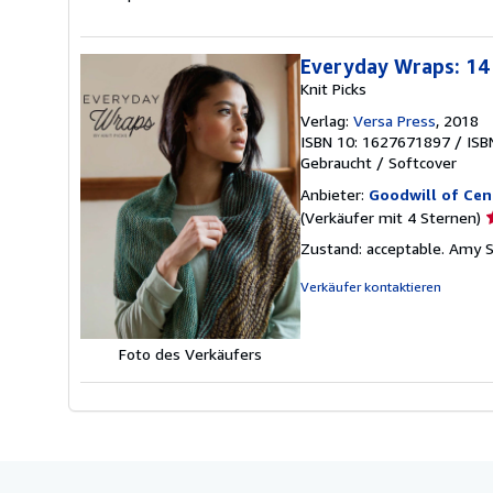
Everyday Wraps: 14 
Knit Picks
Verlag:
Versa Press
, 2018
ISBN 10: 1627671897
/
ISB
Gebraucht
/
Softcover
Anbieter:
Goodwill of Cent
V
(Verkäufer mit 4 Sternen)
4
Zustand: acceptable. Amy Se
v
5
Verkäufer kontaktieren
S
Foto des Verkäufers