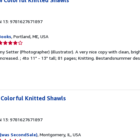
N 13: 9781627671897
Books
, Portland, ME, USA
erkäuferbewertung
 Setter (Photographer) (illustrator). A very nice copy with clean, brig
on
ncreased. ; 4to 11" - 13" tall; 81 pages; Knitting.
Bestandsnummer des 
ternen
Colorful Knitted Shawls
N 13: 9781627671897
(was SecondSale)
, Montgomery, IL, USA