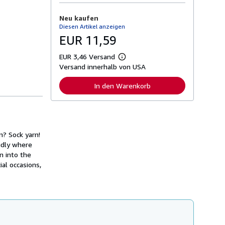
e
I
Neu kaufen
n
Diesen Artikel anzeigen
f
o
EUR 11,59
r
m
EUR 3,46 Versand
a
W
t
Versand innerhalb von USA
e
i
i
o
t
In den Warenkorb
n
e
e
r
n
e
z
I
u
n
V
f
e
n? Sock yarn!
o
r
r
udly where
s
m
n into the
a
a
n
al occasions,
t
d
i
k
o
o
n
s
e
t
n
e
z
n
u