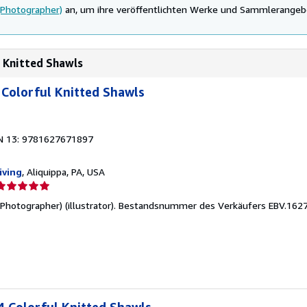
(Photographer)
an, um ihre veröffentlichten Werke und Sammlerangeb
l Knitted Shawls
Colorful Knitted Shawls
N 13: 9781627671897
iving
, Aliquippa, PA, USA
erkäuferbewertung
hotographer) (illustrator).
Bestandsnummer des Verkäufers EBV.162
on
ternen
Colorful Knitted Shawls