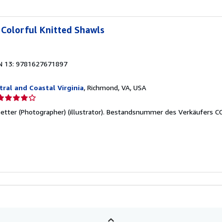
Colorful Knitted Shawls
N 13: 9781627671897
ral and Coastal Virginia
, Richmond, VA, USA
erkäuferbewertung
tter (Photographer) (illustrator).
Bestandsnummer des Verkäufers C
on
ternen