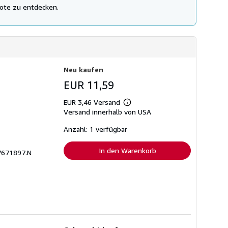
V
ote zu entdecken.
e
r
s
a
n
d
k
o
Neu kaufen
s
t
EUR 11,59
e
n
EUR 3,46 Versand
Weitere
Versand innerhalb von USA
Informationen
zu
Versandkosten
Anzahl: 1 verfügbar
In den Warenkorb
7671897.N