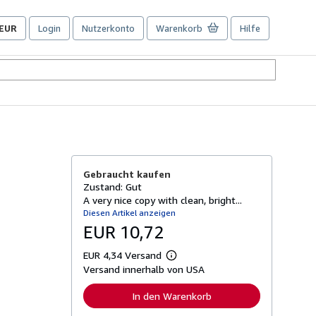
EUR
Login
Nutzerkonto
Warenkorb
Hilfe
Seite
der
Einkaufseinstellungen.
Gebraucht kaufen
Zustand: Gut
A very nice copy with clean, bright...
Diesen Artikel anzeigen
EUR 10,72
EUR 4,34 Versand
W
Versand innerhalb von USA
e
i
t
In den Warenkorb
e
r