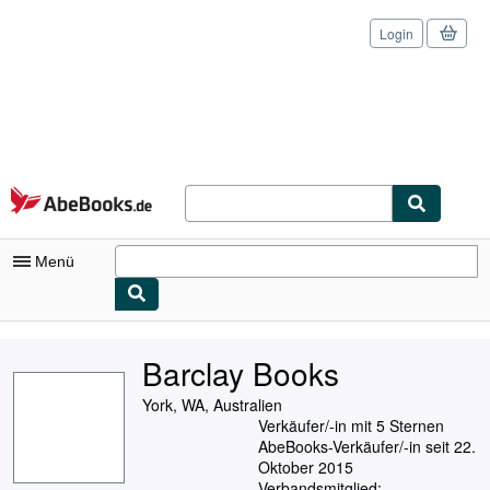
Login
Zum Hauptinhalt
AbeBooks.de
Menü
Nutzerkonto
Barclay Books
Meine Bestellungen
York, WA, Australien
Logout
Verkäufer/-in mit 5 Sternen
AbeBooks-Verkäufer/-in seit 22.
Detailsuche
Oktober 2015
Verbandsmitglied: