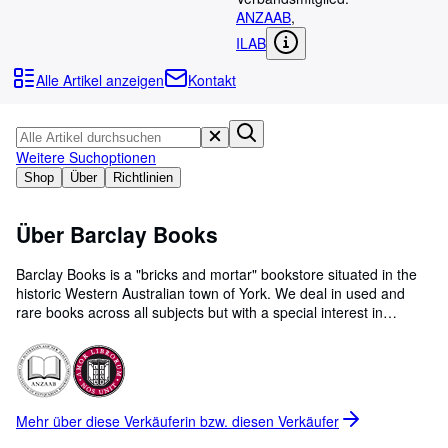
Sammlungen
ANZAAB
,
Antiquarische Bücher
ILAB
Kunst & Sammlerstücke
Alle Artikel anzeigen
Kontakt
Verkäufer
Verkäufer werden
Weitere Suchoptionen
Hilfe
Shop
Über
Richtlinien
SCHLIESSEN
Über Barclay Books
Barclay Books is a "bricks and mortar" bookstore situated in the
historic Western Australian town of York. We deal in used and
rare books across all subjects but with a special interest in
Westraliana, Militaria and all things Automotive/Engineering. We
have over 40,000 books in stock at any time of which only a small
amount are listed. If you cannot find what you are looking for on
our ABE listing than please feel free to inquire via email
info@barclaybooks.com.au .
Mehr über diese Verkäuferin bzw. diesen
Verkäufer