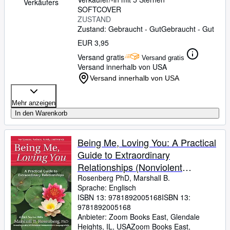
Verkäufers
SOFTCOVER
ZUSTAND
Zustand: Gebraucht - Gut
Gebraucht - Gut
EUR 3,95
Versand gratis
Versand gratis
Versand innerhalb von USA
Versand innerhalb von USA
Mehr anzeigen
In den Warenkorb
Being Me, Loving You: A Practical
Guide to Extraordinary
Relationships (Nonviolent
Communication Guides)
Rosenberg PhD, Marshall B.
Sprache: Englisch
ISBN 13:
9781892005168
ISBN 13:
9781892005168
Anbieter:
Zoom Books East, Glendale
Heights, IL, USA
Zoom Books East
,