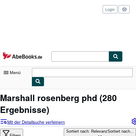
Login
Zum Hauptinhalt
AbeBooks.de
Menü
Nutzerkonto
Marshall rosenberg phd
(280
Meine Bestellungen
Ergebnisse)
Logout
Mit der Detailsuche verfeinern
Detailsuche
Sortiert nach: Relevanz
Sortiert nach...
Filtern