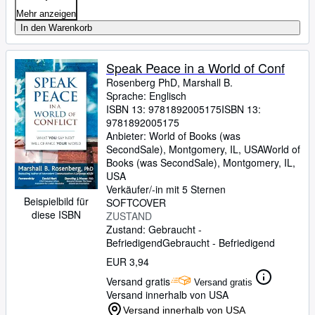
Mehr anzeigen
In den Warenkorb
Speak Peace in a World of Conf
Rosenberg PhD, Marshall B.
Sprache: Englisch
ISBN 13:
9781892005175
ISBN 13:
9781892005175
Anbieter:
World of Books (was
SecondSale), Montgomery, IL, USA
World of
Books (was SecondSale)
,
Montgomery, IL,
USA
Verkäufer/-in mit 5 Sternen
Beispielbild für
SOFTCOVER
diese ISBN
ZUSTAND
Zustand: Gebraucht -
Befriedigend
Gebraucht - Befriedigend
EUR 3,94
Versand gratis
Versand gratis
Versand innerhalb von USA
Versand innerhalb von USA