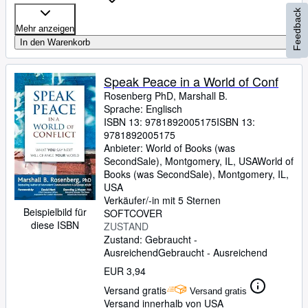
Feedback
Mehr anzeigen
In den Warenkorb
Speak Peace in a World of Conf
Rosenberg PhD, Marshall B.
Sprache: Englisch
ISBN 13:
9781892005175
ISBN 13:
9781892005175
Anbieter:
World of Books (was
SecondSale), Montgomery, IL, USA
World of
Books (was SecondSale)
,
Montgomery, IL,
USA
Verkäufer/-in mit 5 Sternen
Beispielbild für
SOFTCOVER
diese ISBN
ZUSTAND
Zustand: Gebraucht -
Ausreichend
Gebraucht - Ausreichend
EUR 3,94
Versand gratis
Versand gratis
Versand innerhalb von USA