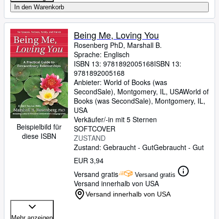
In den Warenkorb
Being Me, Loving You
Rosenberg PhD, Marshall B.
Sprache: Englisch
ISBN 13:
9781892005168
ISBN 13:
9781892005168
Anbieter:
World of Books (was
SecondSale), Montgomery, IL, USA
World of
Books (was SecondSale)
,
Montgomery, IL,
USA
Verkäufer/-in mit 5 Sternen
Beispielbild für
SOFTCOVER
diese ISBN
ZUSTAND
Zustand: Gebraucht - Gut
Gebraucht - Gut
EUR 3,94
Versand gratis
Versand gratis
Versand innerhalb von USA
Versand innerhalb von USA
Mehr anzeigen