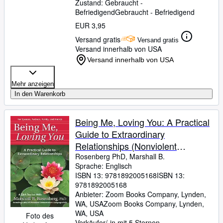
Zustand: Gebraucht -
Befriedigend
Gebraucht - Befriedigend
EUR 3,95
Versand gratis
Versand gratis
Versand innerhalb von USA
Versand innerhalb von USA
Mehr anzeigen
In den Warenkorb
Being Me, Loving You: A Practical
Guide to Extraordinary
Relationships (Nonviolent
Communication Guides)
Rosenberg PhD, Marshall B.
Sprache: Englisch
ISBN 13:
9781892005168
ISBN 13:
9781892005168
Anbieter:
Zoom Books Company, Lynden,
WA, USA
Zoom Books Company
,
Lynden,
WA, USA
Foto des
Verkäufer/-in mit 5 Sternen