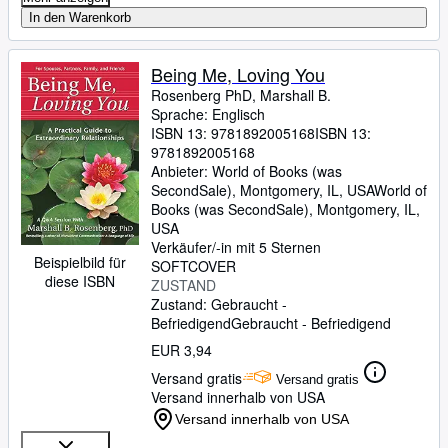
In den Warenkorb
Being Me, Loving You
Rosenberg PhD, Marshall B.
Sprache: Englisch
ISBN 13:
9781892005168
ISBN 13:
9781892005168
Anbieter:
World of Books (was
SecondSale), Montgomery, IL, USA
World of
Books (was SecondSale)
,
Montgomery, IL,
USA
Verkäufer/-in mit 5 Sternen
Beispielbild für
SOFTCOVER
diese ISBN
ZUSTAND
Zustand: Gebraucht -
Befriedigend
Gebraucht - Befriedigend
EUR 3,94
Versand gratis
Versand gratis
Versand innerhalb von USA
Versand innerhalb von USA