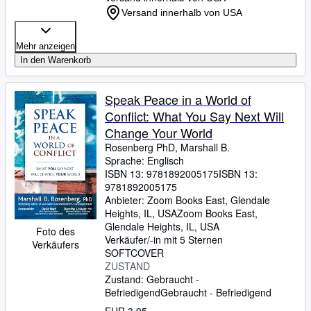
Versand innerhalb von USA
Mehr anzeigen
In den Warenkorb
Speak Peace in a World of
Conflict: What You Say Next Will
Change Your World
Rosenberg PhD, Marshall B.
Sprache: Englisch
ISBN 13:
9781892005175
ISBN 13:
9781892005175
Anbieter:
Zoom Books East, Glendale
Heights, IL, USA
Zoom Books East
,
Glendale Heights, IL, USA
Foto des
Verkäufer/-in mit 5 Sternen
Verkäufers
SOFTCOVER
ZUSTAND
Zustand: Gebraucht -
Befriedigend
Gebraucht - Befriedigend