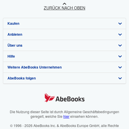
ZURÜCK NACH OBEN
Kaufen
Anbieten
Detailsuche
Über uns
Sammlungen
Verkäufer werden
Hilfe
Nutzerkonto
Partnerprogramm
Über uns / Impressum
Weitere AbeBooks Unternehmen
Meine Bestellungen
Empfehlen Sie einen Verkäufer
Presse
Hilfebereich
AbeBooks folgen
Warenkorb
Karriere
Kundenservice
AbeBooks.com
Datenschutzerklärung
AbeBooks.co.uk
Cookie-Einstellungen
AbeBooks.fr
Cookie-Hinweis
AbeBooks.it
Die Nutzung dieser Seite ist durch Allgemeine Geschäftsbedingungen
geregelt, welche Sie
hier
einsehen können.
Barrierefreiheit
AbeBooks Aus/NZ
© 1996 - 2026 AbeBooks Inc. & AbeBooks Europe GmbH, alle Rechte