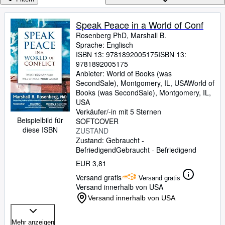
Sammlungen
Antiquarische Bücher
Speak Peace in a World of Conf
Rosenberg PhD, Marshall B.
Kunst & Sammlerstücke
Sprache: Englisch
Verkäufer
ISBN 13:
9781892005175
ISBN 13:
9781892005175
Verkäufer werden
Anbieter:
World of Books (was
SecondSale), Montgomery, IL, USA
World of
Hilfe
Books (was SecondSale)
,
Montgomery, IL,
USA
SCHLIESSEN
Verkäufer/-in mit 5 Sternen
Beispielbild für
SOFTCOVER
diese ISBN
ZUSTAND
Zustand: Gebraucht -
Befriedigend
Gebraucht - Befriedigend
EUR 3,81
Versand gratis
Versand gratis
Versand innerhalb von USA
Versand innerhalb von USA
Mehr anzeigen