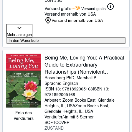
EUR 3,95
Versand gratis
Versand gratis
Versand innerhalb von USA
Versand innerhalb von USA
Mehr anzeigen
In den Warenkorb
Being Me, Loving You: A Practical
Guide to Extraordinary
Relationships (Nonviolent
Communication Guides)
Rosenberg PhD, Marshall B.
Sprache: Englisch
ISBN 13:
9781892005168
ISBN 13:
9781892005168
Anbieter:
Zoom Books East, Glendale
Heights, IL, USA
Zoom Books East
,
Glendale Heights, IL, USA
Foto des
Verkäufer/-in mit 5 Sternen
Verkäufers
SOFTCOVER
ZUSTAND