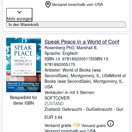
Versand innerhalb von USA
Mehr anzeigen
In den Warenkorb
Speak Peace in a World of Conf
Rosenberg PhD, Marshall B.
Sprache: Englisch
ISBN 13:
9781892005175
ISBN 13:
9781892005175
Anbieter:
World of Books (was
SecondSale), Montgomery, IL, USA
World of
Books (was SecondSale)
,
Montgomery, IL,
USA
Verkäufer/-in mit 5 Sternen
Beispielbild für
SOFTCOVER
diese ISBN
ZUSTAND
Zustand: Gebraucht - Gut
Gebraucht - Gut
EUR 3,94
Versand gratis
Versand gratis
Versand innerhalb von USA