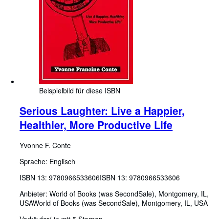
Beispielbild für diese ISBN
Serious Laughter: Live a Happier,
Healthier, More Productive Life
Yvonne F. Conte
Sprache: Englisch
ISBN 13:
9780966533606
ISBN 13: 9780966533606
Anbieter:
World of Books (was SecondSale), Montgomery, IL,
USA
World of Books (was SecondSale)
,
Montgomery, IL, USA
Verkäufer/-in mit 5 Sternen