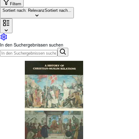
Sammlungen
Filtern
Sortiert nach: Relevanz
Sortiert nach...
Antiquarische Bücher
Kunst & Sammlerstücke
Verkäufer
Verkäufer werden
In den Suchergebnissen suchen
Hilfe
SCHLIESSEN