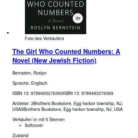
Foto des Verkäufers
The Girl Who Counted Numbers: A
Novel (New Jewish Fiction)
Bernstein, Roslyn
Sprache: Englisch
ISBN 13:
9789493276369
ISBN 13: 9789493276369
Anbieter:
3Brothers Bookstore, Egg harbor township, NJ,
USA
3Brothers Bookstore
,
Egg harbor township, NJ, USA
Verkäufer/-in mit 5 Sternen
Softcover
Zustand