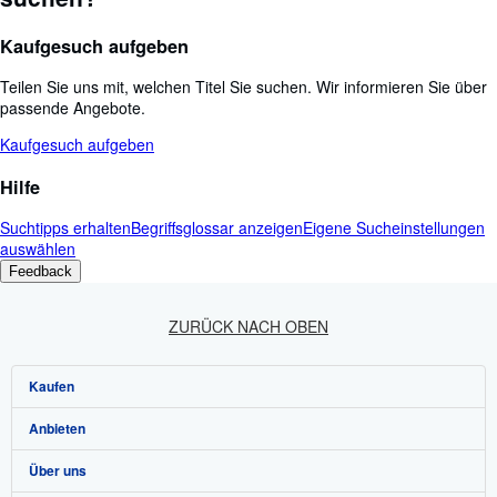
Kaufgesuch aufgeben
Teilen Sie uns mit, welchen Titel Sie suchen. Wir informieren Sie über
passende Angebote.
Kaufgesuch aufgeben
Hilfe
Suchtipps erhalten
Begriffsglossar anzeigen
Eigene Sucheinstellungen
auswählen
Feedback
ZURÜCK NACH OBEN
Kaufen
Anbieten
Detailsuche
Über uns
Sammlungen
Verkäufer werden