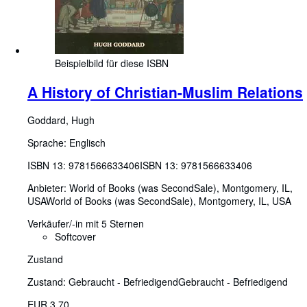
Beispielbild für diese ISBN
A History of Christian-Muslim Relations
Goddard, Hugh
Sprache: Englisch
ISBN 13:
9781566633406
ISBN 13: 9781566633406
Anbieter:
World of Books (was SecondSale), Montgomery, IL,
USA
World of Books (was SecondSale)
,
Montgomery, IL, USA
Verkäufer/-in mit 5 Sternen
Softcover
Zustand
Zustand: Gebraucht - Befriedigend
Gebraucht - Befriedigend
EUR 3,70