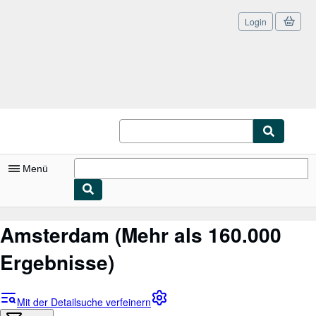
Login
Zum Hauptinhalt
AbeBooks.de
Menü
Nutzerkonto
Amsterdam
(Mehr als 160.000
Meine Bestellungen
Ergebnisse)
Logout
Detailsuche
Mit der Detailsuche verfeinern