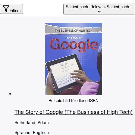
Sammlungen
Sortiert nach: Relevanz
Sortiert nach...
Antiquarische Bücher
Filtern
Kunst & Sammlerstücke
Verkäufer
Verkäufer werden
Hilfe
SCHLIESSEN
Beispielbild für diese ISBN
The Story of Google (The Business of High Tech)
Sutherland, Adam
Sprache: Englisch