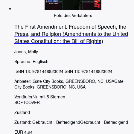
Foto des Verkäufers
The First Amendment: Freedom of Speech, the
Press, and Religion (Amendments to the United
States Constitution: the Bill of Rights)
Jones, Molly
Sprache: Englisch
ISBN 13:
9781448823024
ISBN 13: 9781448823024
Anbieter:
Gate City Books, GREENSBORO, NC, USA
Gate
City Books
,
GREENSBORO, NC, USA
Verkäufer/-in mit 5 Sternen
SOFTCOVER
Zustand
Zustand: Gebraucht - Befriedigend
Gebraucht - Befriedigend
EUR 4,94