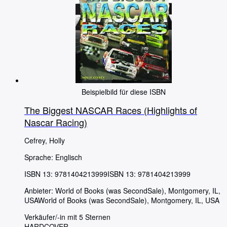
Beispielbild für diese ISBN
The Biggest NASCAR Races (Highlights of
Nascar Racing)
Cefrey, Holly
Sprache: Englisch
ISBN 13:
9781404213999
ISBN 13: 9781404213999
Anbieter:
World of Books (was SecondSale), Montgomery, IL,
USA
World of Books (was SecondSale)
,
Montgomery, IL, USA
Verkäufer/-in mit 5 Sternen
HARDCOVER