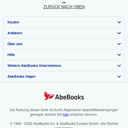
ZURÜCK NACH OBEN
Kaufen
Anbieten
Detailsuche
Über uns
Sammlungen
Verkäufer werden
Hilfe
Nutzerkonto
Partnerprogramm
Über uns / Impressum
Weitere AbeBooks Unternehmen
Meine Bestellungen
Empfehlen Sie einen Verkäufer
Presse
Hilfebereich
AbeBooks folgen
Warenkorb
Karriere
Kundenservice
AbeBooks.com
Datenschutzerklärung
AbeBooks.co.uk
Cookie-Einstellungen
AbeBooks.fr
Cookie-Hinweis
AbeBooks.it
Die Nutzung dieser Seite ist durch Allgemeine Geschäftsbedingungen
geregelt, welche Sie
hier
einsehen können.
Barrierefreiheit
AbeBooks Aus/NZ
© 1996 - 2026 AbeBooks Inc. & AbeBooks Europe GmbH, alle Rechte
vorbehalten.