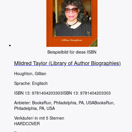
Beispielbild für diese ISBN
Mildred Taylor (Library of Author Biographies)
Houghton, Gillian
Sprache: Englisch
ISBN 13:
9781404203303
ISBN 13: 9781404203303
Anbieter:
BooksRun, Philadelphia, PA, USA
BooksRun
,
Philadelphia, PA, USA
Verkäufer/-in mit 5 Sternen
HARDCOVER