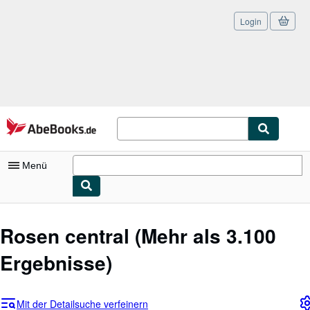
Login
Zum Hauptinhalt
AbeBooks.de
Menü
Nutzerkonto
Rosen central
(Mehr als 3.100
Meine Bestellungen
Ergebnisse)
Logout
Detailsuche
Mit der Detailsuche verfeinern