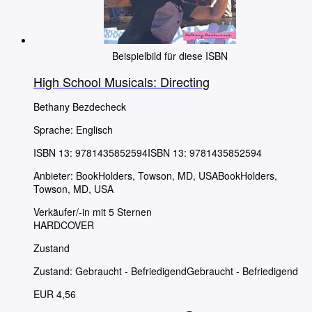
Beispielbild für diese ISBN
High School Musicals: Directing
Bethany Bezdecheck
Sprache: Englisch
ISBN 13:
9781435852594
ISBN 13: 9781435852594
Anbieter:
BookHolders, Towson, MD, USA
BookHolders
,
Towson, MD, USA
Verkäufer/-in mit 5 Sternen
HARDCOVER
Zustand
Zustand: Gebraucht - Befriedigend
Gebraucht - Befriedigend
EUR 4,56