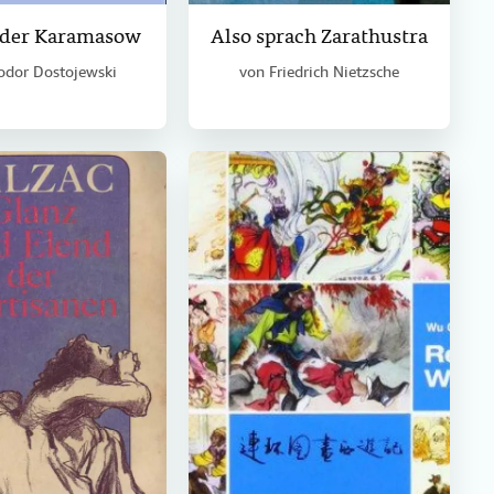
üder Karamasow
Also sprach Zarathustra
odor Dostojewski
von
Friedrich Nietzsche