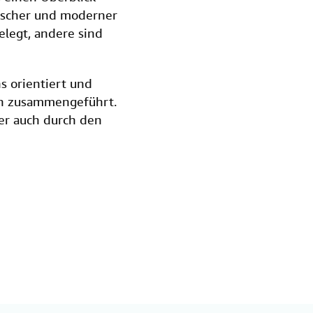
u
sischer und moderner
n
elegt, andere sind
g
e
n
s orientiert und
ern zusammengeführt.
her auch durch den