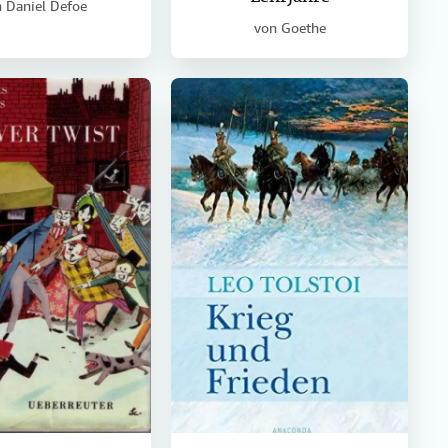
n
Daniel Defoe
von
Goethe