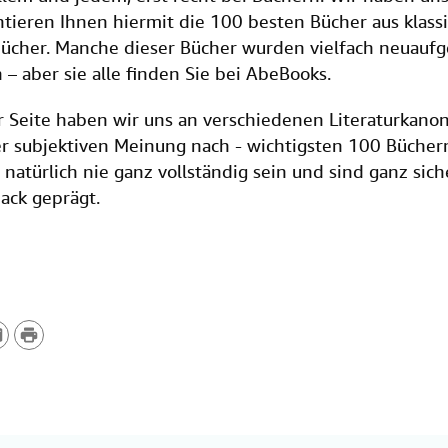
ntieren Ihnen hiermit die 100 besten Bücher aus klas
bücher. Manche dieser Bücher wurden vielfach neuaufg
n – aber sie alle finden Sie bei AbeBooks.
.
er Seite haben wir uns an verschiedenen Literaturkanon
er subjektiven Meinung nach - wichtigsten 100 Büch
natürlich nie ganz vollständig sein und sind ganz sic
ack geprägt.
P
r
i
n