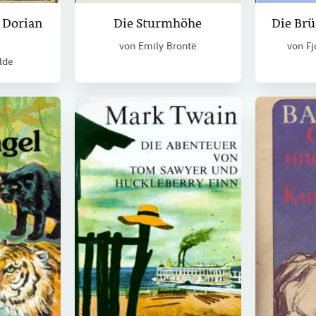
s Dorian
Die Sturmhöhe
Die Br
von
Emily Brontë
von
Fj
lde