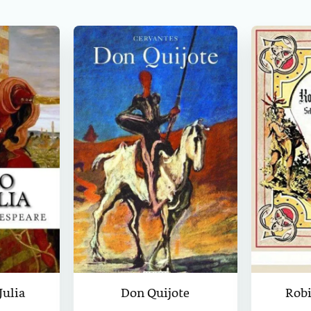
t
ulia
Don Quijote
Rob