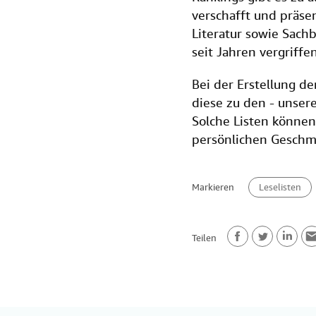
c
i
n
a
n
verschafft und präse
e
t
k
i
t
Literatur sowie Sach
b
t
e
l
seit Jahren vergriffe
o
e
d
Bei der Erstellung d
o
r
I
diese zu den - unser
k
n
Solche Listen können 
persönlichen Geschm
Markieren
Leselisten
Teilen
F
T
L
E
a
w
i
m
c
i
n
a