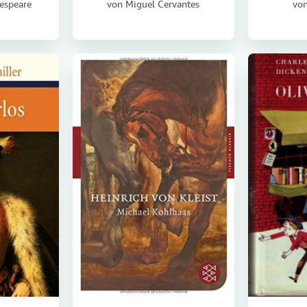
espeare
von
Miguel Cervantes
vo