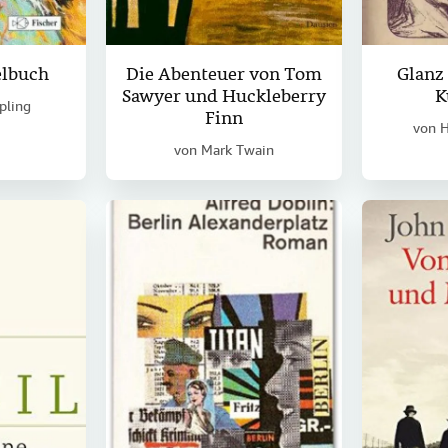
elbuch
Die Abenteuer von Tom
Glanz
Sawyer und Huckleberry
K
pling
Finn
von
H
von
Mark Twain